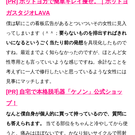
[PR] ホットヨガで簡単キレイ痩せ。｜ホットヨ
ガスタジオLAVA
僕は駅にこの看板広告があるとついついその女性に見入
ってしまいます（＾＾；
要らないものを排出すればきれ
いになるというごく当たり前の発想
を具現化したもので
すね。最近までよく知らなかったのですが、ほとんど女
性専用とも言っていいような感じですね。余計なことを
考えずに一人で修行したいと思っているような女性には
見事にマッチします。
[PR] 自宅で本格脱毛器「ケノン」公式ショッ
プ！
なんと僕自身が個人的に買って持っているので、質問に
も答えられます。
当てる部位をちゃんと冷やしてから使
うと、痛みはほぼないです。かなり短いサイクルで照射