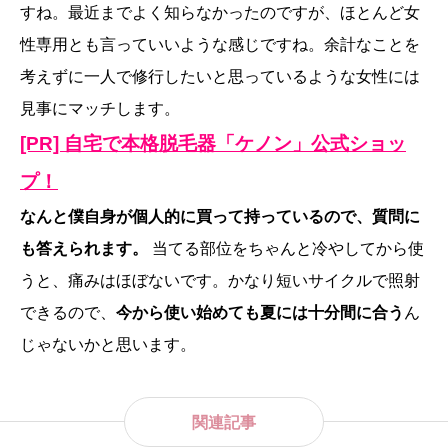
すね。最近までよく知らなかったのですが、ほとんど女
性専用とも言っていいような感じですね。余計なことを
考えずに一人で修行したいと思っているような女性には
見事にマッチします。
[PR] 自宅で本格脱毛器「ケノン」公式ショッ
プ！
なんと僕自身が個人的に買って持っているので、質問に
も答えられます。
当てる部位をちゃんと冷やしてから使
うと、痛みはほぼないです。かなり短いサイクルで照射
できるので、
今から使い始めても夏には十分間に合う
ん
じゃないかと思います。
関連記事