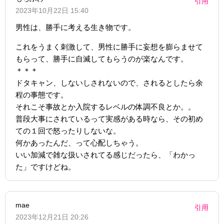
引用
2023年10月22日 15:40
男性は、勝手に考える生き物です。
これをうまく刺激して、男性に勝手に妄想を膨らませて
もらって、勝手に自滅してもらうのが楽なんです。
＊＊＊
ドタキャン、しないしされないので、されるとしたら余
程の事態です。
それこそ事故とか入院するレベルの体調不良とか。。
普段大事にされているって実感がある時なら、その初め
ての１回で怒ったりしないな。
何かあったんだ、って心配しちゃう。
いい加減で雑な扱いされてる感じだったら、「わかっ
た」ですけどね。
mae
引用
2023年12月21日 20:26