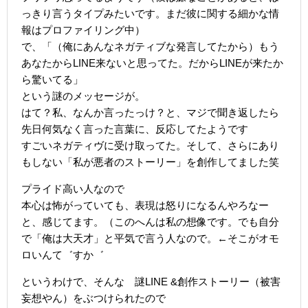
っきり言うタイプみたいです。まだ彼に関する細かな情
報はプロファイリング中）
で、「（俺にあんなネガティブな発言してたから）もう
あなたからLINE来ないと思ってた。だからLINEが来たか
ら驚いてる」
という謎のメッセージが。
はて？私、なんか言ったっけ？と、マジで聞き返したら
先日何気なく言った言葉に、反応してたようです
すごいネガティヴに受け取ってた。そして、さらにあり
もしない「私が悪者のストーリー」を創作してました笑
プライド高い人なので
本心は怖がっていても、表現は怒りになるんやろなー
と、感じてます。（このへんは私の想像です。でも自分
で「俺は大天才」と平気で言う人なので。←そこがオモ
ロいんて゛すか゛
というわけで、そんな 謎LINE &創作ストーリー（被害
妄想やん）をぶつけられたので