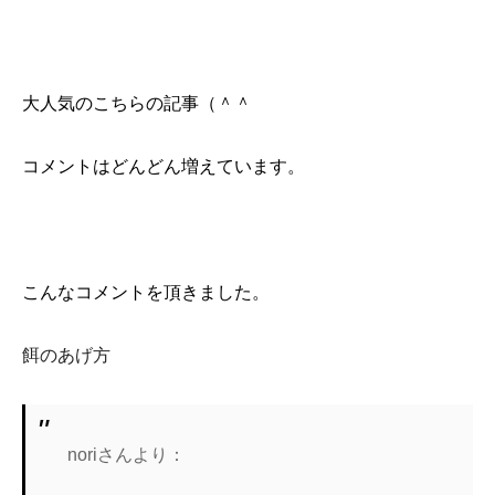
大人気のこちらの記事（＾＾
コメントはどんどん増えています。
こんなコメントを頂きました。
餌のあげ方
noriさんより：