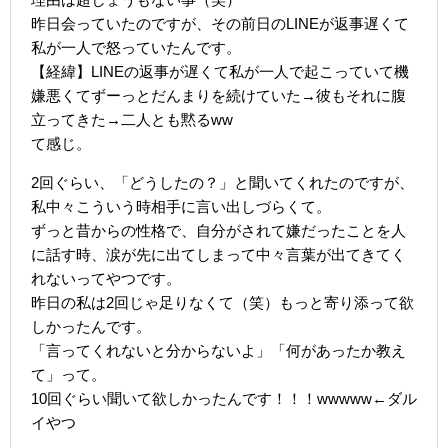
昨日会っていたのですが、その前日のLINEが返事遅くて
私が一人で怒っていたんです。
【経緯】LINEの返事が遅くて私が一人で起こっていて機
嫌悪くてずーっとだんまりを続けていた→彼もそれに腹
立ってきた→二人とも黙るww
て感じ。
2回ぐらい、「どうしたの？」と聞いてくれたのですが、
私中々こういう時相手に言い出しづらくて。
ずっと昔からの性格で、自分がされて嫌だったことを人
に話す時、涙が先に出てしまって中々言葉が出てきてく
れないってやつです。
昨日の私は2回じゃ足りなくて（笑）もっと寄り添って欲
しかったんです。
「言ってくれないと分からないよ」「何があったか教え
て」って。
10回ぐらい聞いて欲しかったんです！！！wwwww←ダル
イやつ