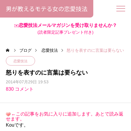
男が教えるモテる女の恋愛技法
恋愛技法メールマガジンを受け取りませんか？
✉️
(読者限定記事プレゼント付き)
ブログ
恋愛技法
怒りを表すのに言葉は要らない
恋愛技法
怒りを表すのに言葉は要らない
2014年07月29日 19:53
830 コメント
←この記事をお気に入りに追加します。あとで読み返
せます。
Kouです。