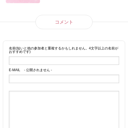
コメント
名前(短いと他の参加者と重複するかもしれません。4文字以上の名前が
おすすめです)
E-MAIL
- 公開されません -