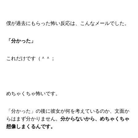
僕が過去にもらった怖い反応は、こんなメールでした。
「分かった」
これだけです（＾＾；
めちゃくちゃ怖いです。
「分かった」の後に彼女が何を考えているのか、文面か
らはまず分かりません。
分からないから、めちゃくちゃ
想像しまくるんです。