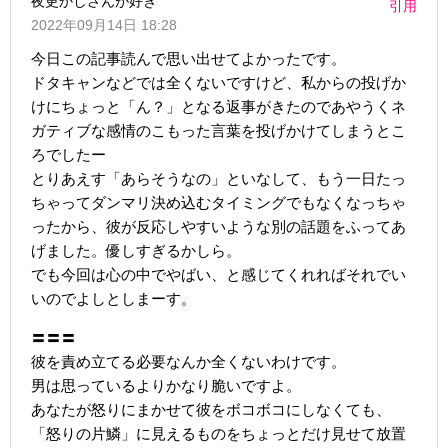
夜更かしさんが好き
引用
2022年09月14日 18:28
今日この記事読んで思い出せてよかったです。
ドタキャンなどでは全くないですけど、私からの投げか
けにちょっと「ん？」となる返事がきたのであやうくネ
ガティブな感情のこもった言葉を投げかけてしまうとこ
ろでしたー
とりあえす「あらそうなの」といなして、もう一日たっ
ちゃってダンマリ決め込むタイミングでもなくなっちゃ
ったから、彼が反応しやすいような別の話題をふってあ
げました。優しすぎるかしら。
でも今回は心の中でやばい、と感じてくれればそれでい
いのでよしとしまーす。
〓〓〓
彼を責め立てる必要なんか全くないわけです。
男は思っているよりかなり脆いですよ。
あなたが怒りにまかせて彼をボコボコにしなくても、
「怒りの片鱗」に見えるものをちょっとだけ見せて放置