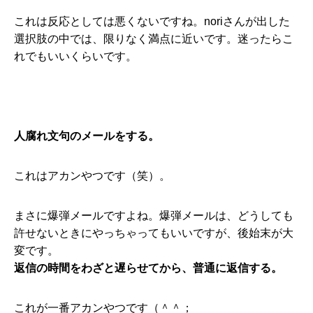
これは反応としては悪くないですね。noriさんが出した
選択肢の中では、限りなく満点に近いです。迷ったらこ
れでもいいくらいです。
人腐れ文句のメールをする。
これはアカンやつです（笑）。
まさに爆弾メールですよね。爆弾メールは、どうしても
許せないときにやっちゃってもいいですが、後始末が大
変です。
返信の時間をわざと遅らせてから、普通に返信する。
これが一番アカンやつです（＾＾；