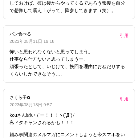
しておけば、彼は後からやってくるであろう報復を自分
で想像して震え上がって、降参してきます（笑）。
パン食べる
引用
2023年05月11日 19:18
怖いと思われなくないと思ってしまう。
仕事なら仕方ないと思ってしまうー。
頑張ったとして、いじけて、挽回を理由におねだりする
くらいしかできなそう…。
さくら子✿
引用
2023年08月13日 9:57
kouさん聞いてー！！！ヽ(`Д´)ﾉ
私ドタキャンされるかも！！！
頼み事関連のメルマガにコメントしようと今スマホをい