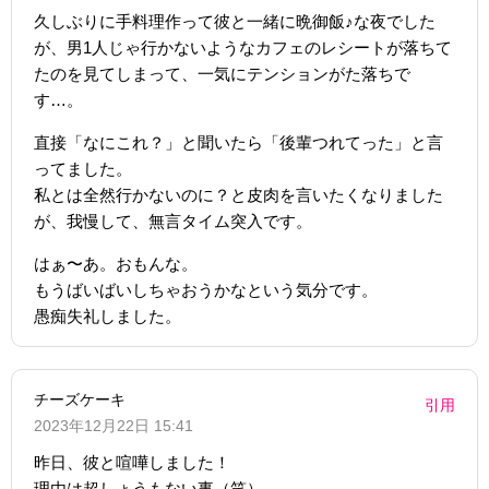
久しぶりに手料理作って彼と一緒に晩御飯♪な夜でした
が、男1人じゃ行かないようなカフェのレシートが落ちて
たのを見てしまって、一気にテンションがた落ちで
す…。
直接「なにこれ？」と聞いたら「後輩つれてった」と言
ってました。
私とは全然行かないのに？と皮肉を言いたくなりました
が、我慢して、無言タイム突入です。
はぁ〜あ。おもんな。
もうばいばいしちゃおうかなという気分です。
愚痴失礼しました。
チーズケーキ
引用
2023年12月22日 15:41
昨日、彼と喧嘩しました！
理由は超しょうもない事（笑）