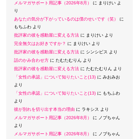
メルマガサポート用記事（2026年8月）
に
まりけい
よ
り
あなたの気分が下がっているのは僕のせいです（笑）
に
もちふわ
より
批評家の彼を感動屋に変える方法
に
まりけい
より
完全無欠はお好きですか？
に
まりけい
より
批評家の彼を感動屋に変える方法
に
シンシビス
より
話のかみ合わせ方
に
たむたむりん
より
批評家の彼を感動屋に変える方法
に
たむたむりん
より
「女性の承認」について知りたいこと(13)
に
みおみお
より
「女性の承認」について知りたいこと(13)
に
もちふわ
より
彼が別れを切り出す本当の理由
に
ラキシス
より
メルマガサポート用記事（2026年8月）
に
ノブちゃん
より
メルマガサポート用記事（2026年8月）
に
ノブちゃん