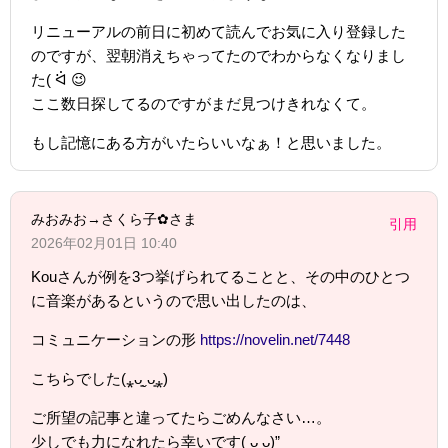
リニューアルの前日に初めて読んでお気に入り登録した
のですが、翌朝消えちゃってたのでわからなくなりまし
た( ᐛ 😉
ここ数日探してるのですがまだ見つけきれなくて。
もし記憶にある方がいたらいいなぁ！と思いました。
みおみお→さくら子✿さま
引用
2026年02月01日 10:40
Kouさんが例を3つ挙げられてることと、その中のひとつ
に音楽があるというので思い出したのは、
コミュニケーションの形
https://novelin.net/7448
こちらでした(⁎ᴗ͈ˬᴗ͈⁎)
ご所望の記事と違ってたらごめんなさい…。
少しでも力になれたら幸いです( ᴗ ᴗ)”