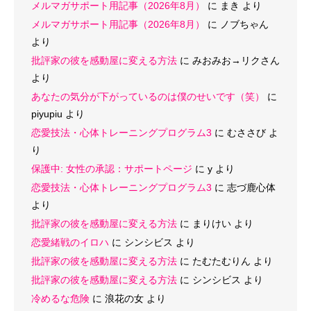
メルマガサポート用記事（2026年8月）
に
まき
より
メルマガサポート用記事（2026年8月）
に
ノブちゃん
より
批評家の彼を感動屋に変える方法
に
みおみお→リクさん
より
あなたの気分が下がっているのは僕のせいです（笑）
に
piyupiu
より
恋愛技法・心体トレーニングプログラム3
に
むささび
よ
り
保護中: 女性の承認：サポートページ
に
y
より
恋愛技法・心体トレーニングプログラム3
に
志づ鹿心体
より
批評家の彼を感動屋に変える方法
に
まりけい
より
恋愛緒戦のイロハ
に
シンシビス
より
批評家の彼を感動屋に変える方法
に
たむたむりん
より
批評家の彼を感動屋に変える方法
に
シンシビス
より
冷めるな危険
に
浪花の女
より