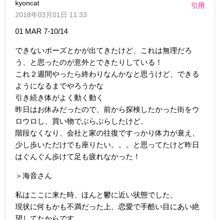
kyoncat
引用
2018年03月01日 11:33
01 MAR 7-10/14
できないポーズとかが出てきたけど、これは無理だろ
う、と思ったのが意外とできたりしている！
これ２週間やったら終わりなんかなと思うけど、できる
ようになるまでやろうかな
引き続き体がよく動く動く
昨日はお休みだったので、前から探検したかった街をウ
ロウロし、買い物でぶらぶらしたけど、
階段なくなり、会社と家の往復ですっかり体力が衰え、
少し歩いただけでも座りたい。。。と思ってたけど昨日
はぐんぐん歩けて足も疲れなかった！
＞海音さん
私はここに来た時、ほんと鬱に近い状態でした。
現状に何もかも不満だった上、恋愛で手酷い目にあい絶
望してたからです。