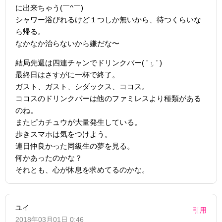
に出来ちゃう(￣^￣)
シャワー浴びれるけど１つしか無いから、待つくらいな
ら帰る。
なかなか治らないから嫌だな〜
結局先週は四連チャンでドリンクバー( ་ ⍸ ་ )
最終日はさすがに一杯で終了。
ガスト、ガスト、シダックス、ココス。
ココスのドリンクバーは他のファミレスより種類がある
のね。
またピカチュウが大量発生している。
歩きスマホは気をつけよう。
連日仲良かった同級生の夢を見る。
何かあったのかな？
それとも、心が休息を求めてるのかな。
ユイ
引用
2018年03月01日 0:46