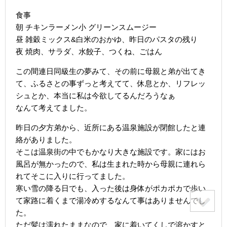
食事
朝 チキンラーメン小 グリーンスムージー
昼 雑穀ミックス&白米のおかゆ、昨日のパスタの残り
夜 焼肉、サラダ、水餃子、つくね、ごはん
この間連日同級生の夢みて、その前に母親と弟が出てき
て、ふるさとの事ずっと考えてて、休息とか、リフレッ
シュとか、本当に私は今欲してるんだろうなぁ
なんて考えてました。
昨日の夕方弟から、近所にある温泉施設が閉館したと連
絡がありました。
そこは温泉街の中でもかなり大きな施設です。家にはお
風呂が無かったので、私は生まれた時から母親に連れら
れてそこに入りに行ってました。
寒い雪の降る日でも、入った後は身体がポカポカで歩い
て家路に着くまで湯冷めするなんて事はありませんでし
た。
ただ髪は濡れたままなので、家に着いてくしで溶かすと