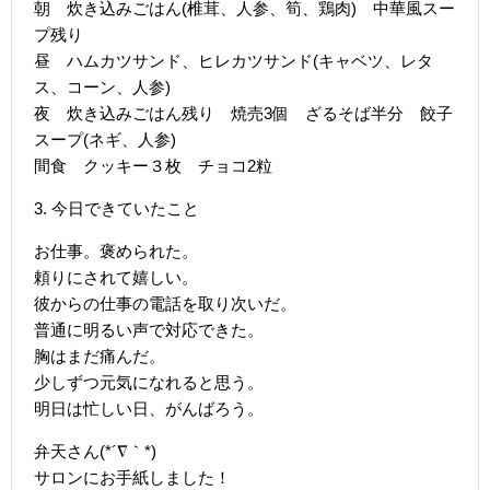
朝 炊き込みごはん(椎茸、人参、筍、鶏肉) 中華風スー
プ残り
昼 ハムカツサンド、ヒレカツサンド(キャベツ、レタ
ス、コーン、人参)
夜 炊き込みごはん残り 焼売3個 ざるそば半分 餃子
スープ(ネギ、人参)
間食 クッキー３枚 チョコ2粒
3. 今日できていたこと
お仕事。褒められた。
頼りにされて嬉しい。
彼からの仕事の電話を取り次いだ。
普通に明るい声で対応できた。
胸はまだ痛んだ。
少しずつ元気になれると思う。
明日は忙しい日、がんばろう。
弁天さん(*´∇｀*)
サロンにお手紙しました！