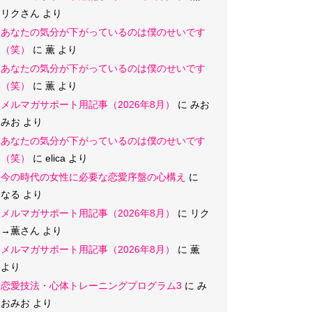
リクさん
より
あなたの気分が下がっているのは僕のせいです
（笑）
に
薫
より
あなたの気分が下がっているのは僕のせいです
（笑）
に
薫
より
メルマガサポート用記事（2026年8月）
に
みお
みお
より
あなたの気分が下がっているのは僕のせいです
（笑）
に
elica
より
今の時代の女性に必要な恋愛序盤の心構え
に
なる
より
メルマガサポート用記事（2026年8月）
に
リク
→薫さん
より
メルマガサポート用記事（2026年8月）
に
薫
より
恋愛技法・心体トレーニングプログラム3
に
み
おみお
より