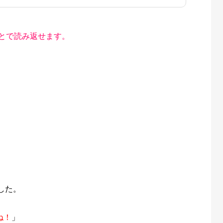
とで読み返せます。
。
した。
ね！
」