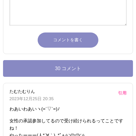
30 コメント
たむたむりん
引用
2023年12月25日 20:35
わあいわあいヽ(=´▽`=)ﾉ
女性の承認参加してるので受け続けられるってことです
ね！
やったーーー(⁠人⁠*⁠´⁠∀⁠｀⁠)⁠｡⁠*ﾟ⁠+✧⁠◝⁠(⁠⁰⁠▿⁠⁰⁠)⁠◜⁠✧