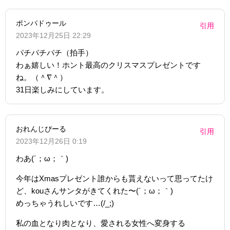
ポンパドゥール
引用
2023年12月25日 22:29
パチパチパチ（拍手）
わぁ嬉しい！ホント最高のクリスマスプレゼントです
ね。（＾∇＾）
31日楽しみにしています。
おれんじぴーる
引用
2023年12月26日 0:19
わあ(´；ω；｀)
今年はXmasプレゼント誰からも貰えないって思ってたけ
ど、kouさんサンタがきてくれた〜(´；ω；｀)
めっちゃうれしいです…(/_;)
私の血となり肉となり、愛される女性へ変身する