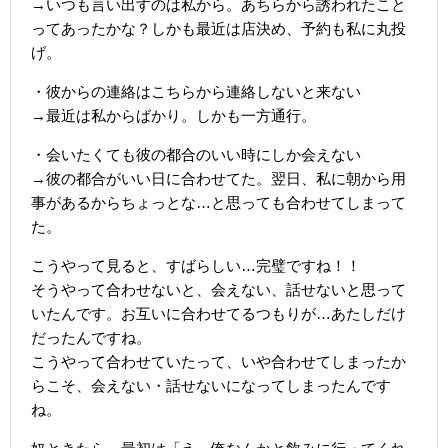
→いつも言い出すのは私から。あちらから誘われたこと
ってあったかな？しかも最近は店決め、予約も私に丸投
げ。
・彼からの連絡はこちらから連絡しないと来ない
→最近は私からばかり。しかも一方通行。
・会いたくても彼の都合のいい時にしか会えない
→彼の都合がいい日に合わせてた。翌日、私に朝から用
事があるからちょっとな…と思っても合わせてしまって
た。
こうやって見ると、すばらしい…完璧ですね！！
そうやって合わせないと、会えない、話せないと思って
いたんです。お互いに合わせてるつもりが…あたしだけ
だったんですね。
こうやって合わせていたって、いや合わせてしまったか
らこそ、会えない・話せないになってしまったんです
ね。