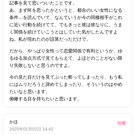
記事を見て思いついたことです。
あ、まず何を思ったかというと、都合のいい女性になる
条件…を読んでいて、なんていうか今の同棲相手がこれ
に近い行動を続けてて、でもきっと彼は彼なりに、うま
く関係を続けていこうとはしていた気がしたんですよ
ね。私が現れたのが誤算だっただけで。
だから、やっぱり女性って恋愛関係で有利というか、ゆ
るゆる加点方式で見てもらえて、よほどのことがない限
り失敗しないと思うのですよ。
今の見た目だけを見てぶった斬ってしまったり、もう私
にはムリだろうと諦めてしまったり、そういうのはやめ
たいなと思います。
俯瞰する目を持ちたいと思います。
かほ
引用
2025年01月02日 14:42