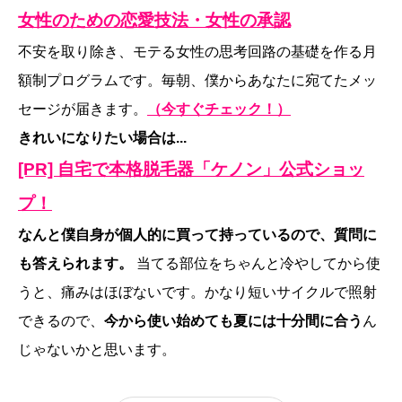
女性のための恋愛技法・女性の承認
不安を取り除き、モテる女性の思考回路の基礎を作る月
額制プログラムです。毎朝、僕からあなたに宛てたメッ
セージが届きます。
（今すぐチェック！）
きれいになりたい場合は...
[PR] 自宅で本格脱毛器「ケノン」公式ショッ
プ！
なんと僕自身が個人的に買って持っているので、質問に
も答えられます。
当てる部位をちゃんと冷やしてから使
うと、痛みはほぼないです。かなり短いサイクルで照射
できるので、
今から使い始めても夏には十分間に合う
ん
じゃないかと思います。