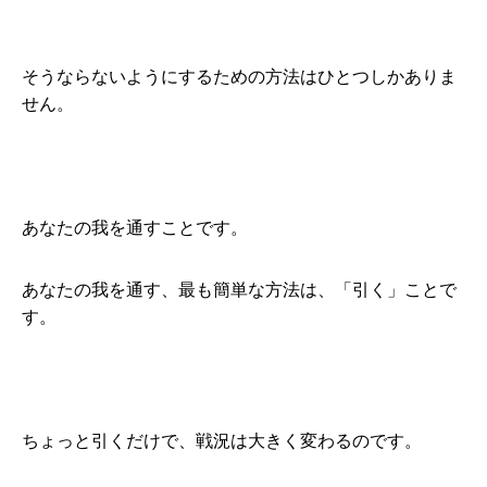
そうならないようにするための方法はひとつしかありま
せん。
あなたの我を通すことです。
あなたの我を通す、最も簡単な方法は、「引く」ことで
す。
ちょっと引くだけで、戦況は大きく変わるのです。