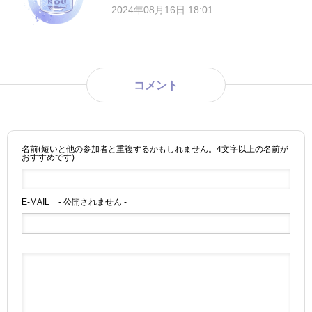
2024年08月16日 18:01
コメント
名前(短いと他の参加者と重複するかもしれません。4文字以上の名前が
おすすめです)
E-MAIL
- 公開されません -