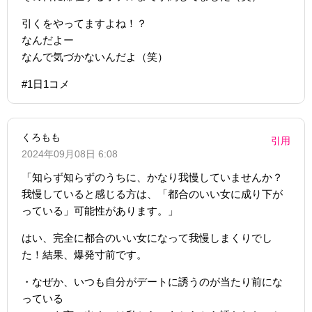
引くをやってますよね！？
なんだよー
なんで気づかないんだよ（笑）
#1日1コメ
くろもも
引用
2024年09月08日 6:08
「知らず知らずのうちに、かなり我慢していませんか？
我慢していると感じる方は、「都合のいい女に成り下が
っている」可能性があります。」
はい、完全に都合のいい女になって我慢しまくりでし
た！結果、爆発寸前です。
・なぜか、いつも自分がデートに誘うのが当たり前にな
っている