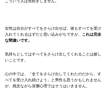
こういう人は長続きしません。
女性は自分がすべてをさらけ出せば、彼もすべてを受け
入れてくれるはずだと思い込みがちですが、
これは完全
な間違いです。
気持ちとしてはすべてをさらけ出してくれることは嬉し
いことです。
心の中では、「全てをさらけ出してくれたのだから、す
べてを受け入れ続けよう」と男性も思うかもしれません
が、残念ながら深層心理ではそうはいきません。