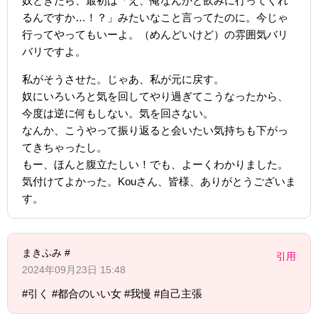
奴ときたら、最初は「え、俺なんかと飲みに行ってくれ
るんですか…！？」みたいなこと言ってたのに。今じゃ
行ってやってもいーよ。（めんどいけど）の雰囲気バリ
バリですよ。
私がそうさせた。じゃあ、私が元に戻す。
奴にいろいろと気を回してやり過ぎてこうなったから、
今度は逆に何もしない。気を回さない。
なんか、こうやって振り返ると会いたい気持ちも下がっ
てきちゃったし。
もー、ほんと腹立たしい！でも、よーくわかりました。
気付けてよかった。Kouさん、皆様、ありがとうございま
す。
まきふみ #
引用
2024年09月23日 15:48
#引く #都合のいい女 #我慢 #自己主張