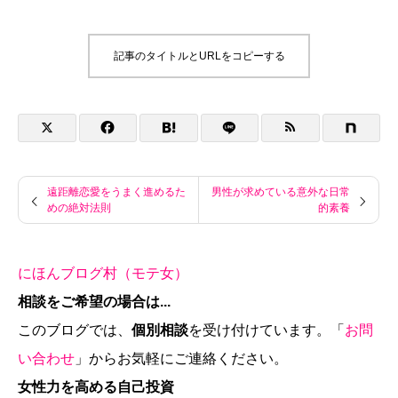
記事のタイトルとURLをコピーする
遠距離恋愛をうまく進めるた
男性が求めている意外な日常
めの絶対法則
的素養
にほんブログ村（モテ女）
相談をご希望の場合は...
このブログでは、
個別相談
を受け付けています。「
お問
い合わせ
」からお気軽にご連絡ください。
女性力を高める自己投資