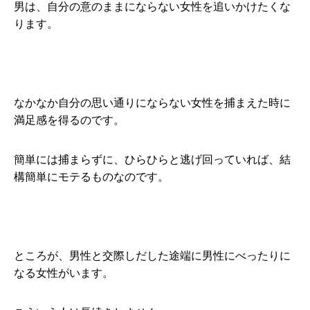
男は、自分の意のままにならない女性を追いかけたくな
ります。
なかなか自分の思い通りにならない女性を捕まえた時に
満足感を得るのです。
簡単には捕まらずに、ひらひらと逃げ回っていれば、結
構簡単にモテるものなのです。
ところが、男性と交際しだした途端に男性にべったりに
なる女性がいます。