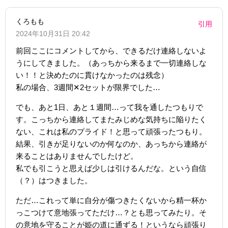
くろもも
引用
2024年10月31日 20:42
前回ここにコメントしてから、できるだけ連絡しないよ
うにしてきました。（あっちから来るまで一切連絡しな
い！！と決めたのに貫けなかったのは残念）
私の場合、3週間✕2セットが限界でした…
でも、あと1日、あと１週間…って我を通したつもりで
す。こっちから連絡してまたみじめな気持ちに陥りたく
ない、これは私のプライド！と思って頑張ったつもり。
結果、引きが足りないのか何なのか、あっちから連絡が
来ることはありませんでしたけど。
私でも引こうと思えば少しは引けるんだな。という自信
（？）はつきました。
ただ…これって単に自分が傷つきたくないから精一杯か
っこつけて意地張ってただけ…？とも思ってみたり。そ
の意地を守ることが姫の道に通ずる！というなら頑張り