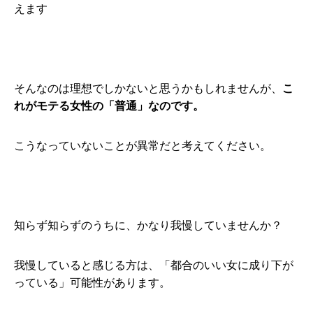
えます
そんなのは理想でしかないと思うかもしれませんが、
こ
れがモテる女性の「普通」なのです。
こうなっていないことが異常だと考えてください。
知らず知らずのうちに、かなり我慢していませんか？
我慢していると感じる方は、「都合のいい女に成り下が
っている」可能性があります。