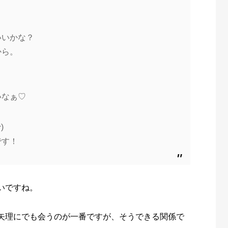
いいかな？
から。
！
いなぁ♡
)
です！
いですね。
矢理にでも会うのが一番ですが、そうできる関係で