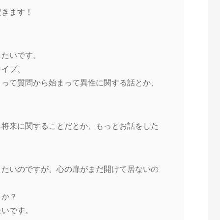
だきます！
したいです。
タイプ、
？って質問から始まって異性
に関する話とか、
。
、将来に関することだとか、
もっとお話をした
りたいのですが、心の扉がま
だ開けて居ないの
うか？
たいです。