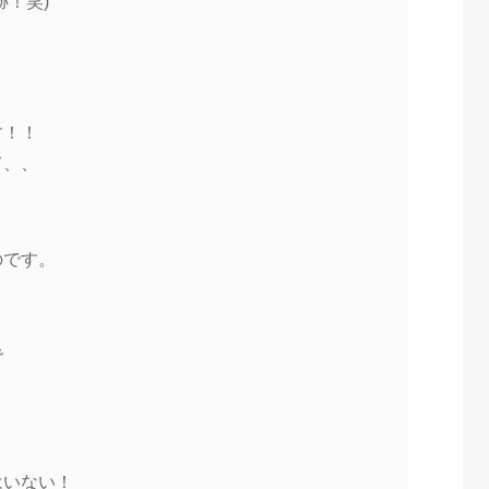
跡！笑)
）
す！！
て、、
のです。
と
で
はいない！