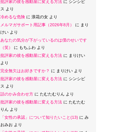
批評家の彼を感動屋に変える方法
に
シンシビ
ス
より
冷めるな危険
に
浪花の女
より
メルマガサポート用記事（2026年8月）
に
まり
けい
より
あなたの気分が下がっているのは僕のせいです
（笑）
に
もちふわ
より
批評家の彼を感動屋に変える方法
に
まりけい
より
完全無欠はお好きですか？
に
まりけい
より
批評家の彼を感動屋に変える方法
に
シンシビ
ス
より
話のかみ合わせ方
に
たむたむりん
より
批評家の彼を感動屋に変える方法
に
たむたむ
りん
より
「女性の承認」について知りたいこと(13)
に
み
おみお
より