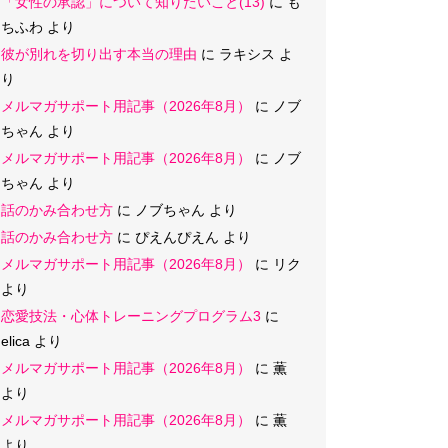
「女性の承認」について知りたいこと(13)
に
も
ちふわ
より
彼が別れを切り出す本当の理由
に
ラキシス
よ
り
メルマガサポート用記事（2026年8月）
に
ノブ
ちゃん
より
メルマガサポート用記事（2026年8月）
に
ノブ
ちゃん
より
話のかみ合わせ方
に
ノブちゃん
より
話のかみ合わせ方
に
ぴえんぴえん
より
メルマガサポート用記事（2026年8月）
に
リク
より
恋愛技法・心体トレーニングプログラム3
に
elica
より
メルマガサポート用記事（2026年8月）
に
薫
より
メルマガサポート用記事（2026年8月）
に
薫
より