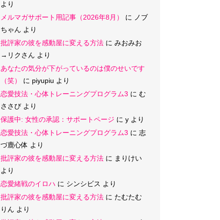
より
メルマガサポート用記事（2026年8月）
に
ノブ
ちゃん
より
批評家の彼を感動屋に変える方法
に
みおみお
→リクさん
より
あなたの気分が下がっているのは僕のせいです
（笑）
に
piyupiu
より
恋愛技法・心体トレーニングプログラム3
に
む
ささび
より
保護中: 女性の承認：サポートページ
に
y
より
恋愛技法・心体トレーニングプログラム3
に
志
づ鹿心体
より
批評家の彼を感動屋に変える方法
に
まりけい
より
恋愛緒戦のイロハ
に
シンシビス
より
批評家の彼を感動屋に変える方法
に
たむたむ
りん
より