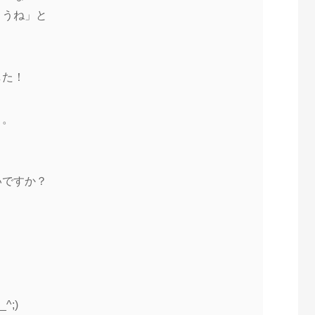
ようね」と
した！
。。
いですか？
。
;)