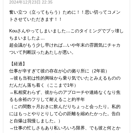
2024年12月23日 22:35
奮い立つ（立ってもらう）ために！！思い切ってコメン
トさせていただきます！！
Kouさんやってしまいました…このタイミングでブッ壊し
ちまいましたよ…
超会議がもう少し早ければ…いや年末の雰囲気にチャカ
ついて判断誤ったあたしが悪い。
【経過】
仕事が辛すぎて彼の存在が心の拠り所に（2年前）
→彼も当初は性的興味から乗り気でいたとみえるものの
だんだん落ち着く（ここまで1年）
→私相変わらず、彼からのアプローチや連絡なくなり焦
るも余裕のフリして耐えること約半年
（この間数ヶ月おきに飲んだりちょっと会ったり。私的
にはもっとやりとりして心の距離を縮めたかった。告白
と自爆は我慢しました。）
→仕事の忙しさもあり私いろいろ限界、でも彼と何とか