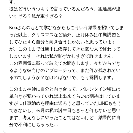
す。
彼はどういうつもりで言っているんだろう。距離感が違
いすぎる？私が重すぎる？
Kouさんのもとで学びながらもこういう結果を招いてしま
った以上、クリスマスなど論外、正月休みは冬期講習と
してひたすら自分と向き合うしかないと思っています
が、このままでは勝手に依存してきた変な人で終わって
しまいます。それは私が恥ずかしすぎて許せません。
この雰囲気に載って敢えてお聞きします。今だからでき
るような彼向けのアプローチって、まだ何か残されてい
るのでしょうか？なければないで、もう覚悟します。
このまま神妙に自分と向き合って、バレンタイン頃には
風向きが変わっていれば上出来くらいの期待はしていま
すが…仕事納めを理由に送ろうと思っていたLINEももう
できないし、来月の私の誕生日もきっと何もないと思い
ます。考えなしにやったことではないけど、結果的に自
分で不利にしちゃった…