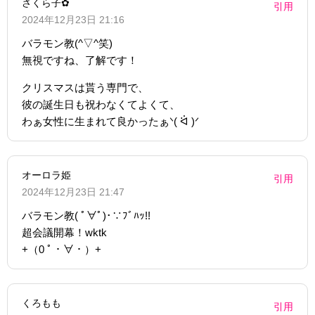
さくら子✿
引用
2024年12月23日 21:16
バラモン教(^▽^笑)
無視ですね、了解です！
クリスマスは貰う専門で、
彼の誕生日も祝わなくてよくて、
わぁ女性に生まれて良かったぁᐠ( ᐛ )ᐟ
オーロラ姫
引用
2024年12月23日 21:47
バラモン教( ﾟ∀ﾟ)･∵ﾌﾞﾊｯ!!
超会議開幕！wktk
+（0 ﾟ・∀・）+
くろもも
引用