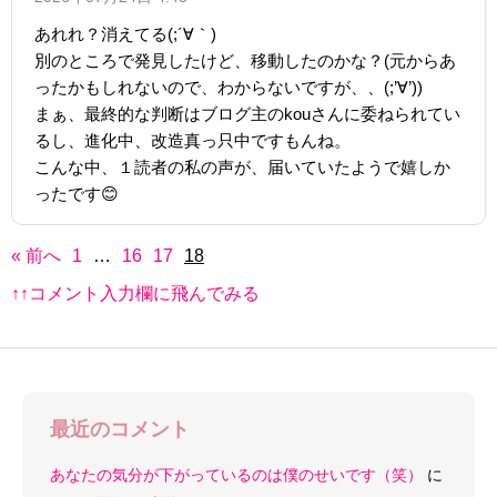
あれれ？消えてる(;´∀｀)
別のところで発見したけど、移動したのかな？(元からあ
ったかもしれないので、わからないですが、、(;’∀’))
まぁ、最終的な判断はブログ主のkouさんに委ねられてい
るし、進化中、改造真っ只中ですもんね。
こんな中、１読者の私の声が、届いていたようで嬉しか
ったです😊
« 前へ
1
…
16
17
18
↑↑コメント入力欄に飛んでみる
最近のコメント
あなたの気分が下がっているのは僕のせいです（笑）
に