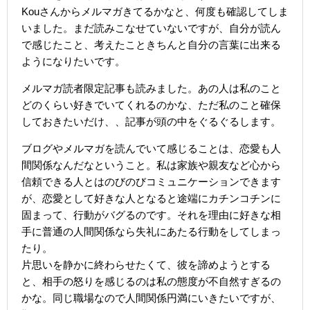
Kouさんからメルマガきてるかなと、何度も確認してしま
いました。まだ読みこなせていないですが、自分が読ん
で感じたこと、考えたこときちんと自分の言葉に出来る
ようになりたいです。
メルマガ読者限定記事も読みました。あの人は私のこと
どのくらい好きでいてくれるのかな、ただ私のこと確保
しておきたいだけ、、記事が頭の中をぐるぐるします。
ブログやメルマガを読んでいて感じることは、恋愛も人
間関係なんだなということ。私は家族や親友など心から
信頼できる人とはのびのびコミュニケーションできます
が、恋愛として好きな人となると途端にカチンコチンに
固まって、行動がバグるのです。それを理由に好きな相
手に普通の人間関係なら失礼にあたる行動をしてしまっ
たり。
片思いを静かに終わらせたくて、彼を諦めようとする
と、相手の怒りを感じるのは私の態度が不自然すぎるの
かな。同じ職場なので人間関係円満にいきたいですが、