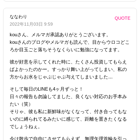
ななわり
QUOTE
2022年11月03日 9:59
kouさん、メルマガ承認ありがとうございます。
kouさんのブログやメルマガも読んで、目からウロコどこ
ろか目玉ごと落ちそうなくらいに勉強になってます。
彼が好意を示してくれた時に、たくさん投資してもらえ
ばよかったのかー。すっかり舞い上がってしまい、私の
方からお水をじゃぶじゃぶ与えてしまいました…
そして毎日のLINEも4ヶ月ずっと！
日々の報告も勿論してました、良くない対応のお手本み
たい（笑）
そりゃ、彼も私に新鮮味がなくなって、付き合ってもな
いのに縛られてるみたいに感じて、距離を置きたくなる
でしょうねぇ。
今は散歩で自由にさせてもらえず、無理矢理首輪を引っ