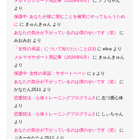
メルマガサポート用記事（2026年8月）
に
ノブちゃん
より
保護中: あなたが彼に望むことを確実にやってもらうため
に
に
きゅんきゅん
より
あなたの気分が下がっているのは僕のせいです（笑）
に
みおみお
より
「女性の承認」について知りたいこと(13)
に
elica
より
メルマガサポート用記事（2026年6月）
に
きゅんきゅん
より
保護中: 女性の承認：サポートページ
に
y
より
あなたの気分が下がっているのは僕のせいです（笑）
に
かなたん2511
より
恋愛技法・心体トレーニングプログラム3
に
志づ鹿心体
より
恋愛技法・心体トレーニングプログラム3
に
しぃちゃん
より
あなたの気分が下がっているのは僕のせいです（笑）
に
ぶるーかなたん2511
より