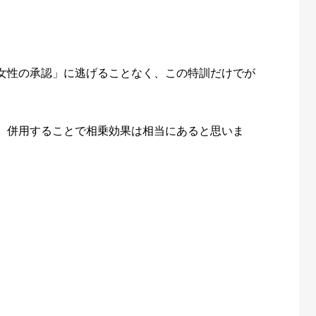
女性の承認」に逃げることなく、この特訓だけでが
、併用することで相乗効果は相当にあると思いま