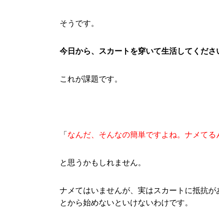
そうです。
今日から、スカートを穿いて生活してくださ
これが課題です。
「
なんだ、そんなの簡単ですよね。ナメてる
と思うかもしれません。
ナメてはいませんが、実はスカートに抵抗が
とから始めないといけないわけです。