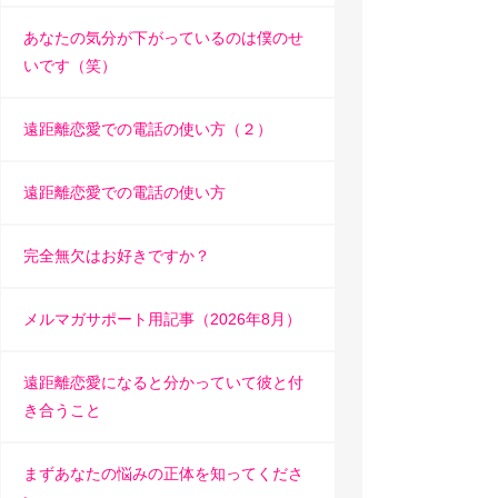
あなたの気分が下がっているのは僕のせ
いです（笑）
遠距離恋愛での電話の使い方（２）
遠距離恋愛での電話の使い方
完全無欠はお好きですか？
メルマガサポート用記事（2026年8月）
遠距離恋愛になると分かっていて彼と付
き合うこと
まずあなたの悩みの正体を知ってくださ