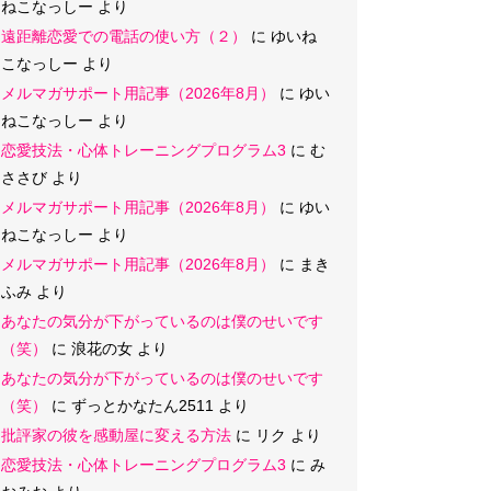
ねこなっしー
より
遠距離恋愛での電話の使い方（２）
に
ゆいね
こなっしー
より
メルマガサポート用記事（2026年8月）
に
ゆい
ねこなっしー
より
恋愛技法・心体トレーニングプログラム3
に
む
ささび
より
メルマガサポート用記事（2026年8月）
に
ゆい
ねこなっしー
より
メルマガサポート用記事（2026年8月）
に
まき
ふみ
より
あなたの気分が下がっているのは僕のせいです
（笑）
に
浪花の女
より
あなたの気分が下がっているのは僕のせいです
（笑）
に
ずっとかなたん2511
より
批評家の彼を感動屋に変える方法
に
リク
より
恋愛技法・心体トレーニングプログラム3
に
み