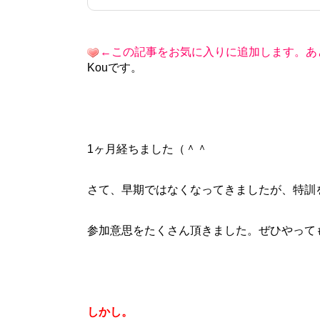
←この記事をお気に入りに追加します。あ
Kouです。
1ヶ月経ちました（＾＾
さて、早期ではなくなってきましたが、特訓
参加意思をたくさん頂きました。ぜひやって
しかし。