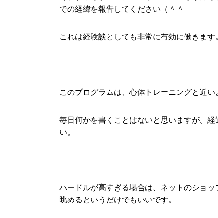
での経緯を報告してください（＾＾
これは経験談としても非常に有効に働きます
このプログラムは、心体トレーニングと近い
毎日何かを書くことはないと思いますが、経
い。
ハードルが高すぎる場合は、ネットのショッ
眺めるというだけでもいいです。