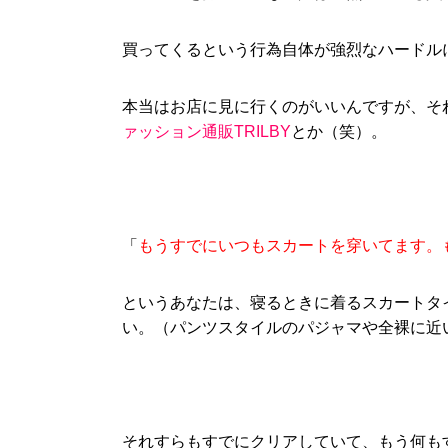
買ってくるという行為自体が強烈なハードル
本当はお店に見に行くのがいいんですが、そ
ァッション通販TRILBY
とか（笑）。
「
もうすでにいつもスカートを穿いてます。
というあなたは、寝るときに着るスカートタ
い。（パンツスタイルのパジャマや全裸に近
それすらもすでにクリアしていて、もう何も