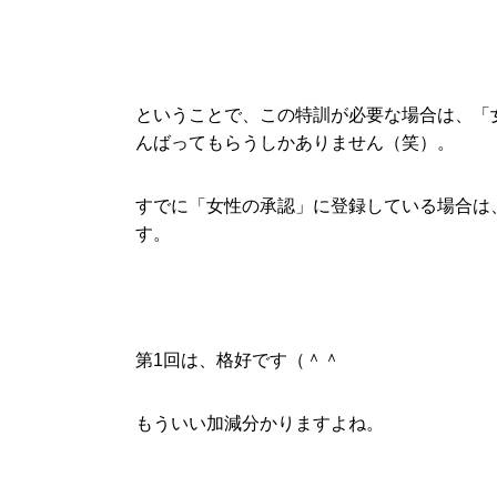
ということで、この特訓が必要な場合は、「
んばってもらうしかありません（笑）。
すでに「女性の承認」に登録している場合は
す。
第1回は、格好です（＾＾
もういい加減分かりますよね。