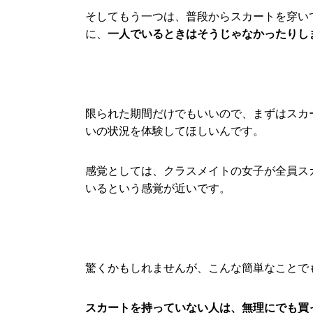
そしてもう一つは、普段からスカートを穿い
に、
一人でいるときはそうじゃなかったりし
限られた期間だけでもいいので、まずはスカ
いの状況を体験してほしいんです。
感覚としては、クラスメイトの女子が全員ス
いるという感覚が近いです。
驚くかもしれませんが、こんな簡単なことで
スカートを持っていない人は、無理にでも買