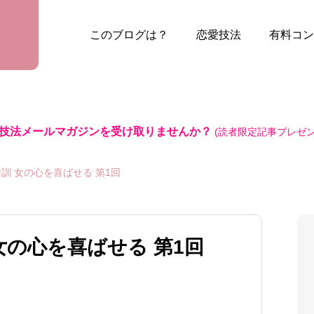
このブログは？
恋愛技法
有料コン
技法メールマガジンを受け取りませんか？
(読者限定記事プレゼン
特訓 女の心を喜ばせる 第1回
 女の心を喜ばせる 第1回