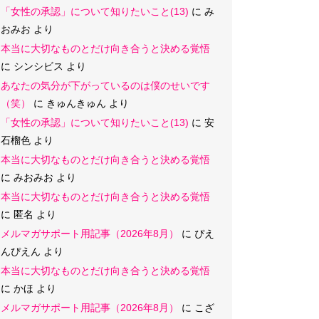
「女性の承認」について知りたいこと(13)
に
み
おみお
より
本当に大切なものとだけ向き合うと決める覚悟
に
シンシビス
より
あなたの気分が下がっているのは僕のせいです
（笑）
に
きゅんきゅん
より
「女性の承認」について知りたいこと(13)
に
安
石榴色
より
本当に大切なものとだけ向き合うと決める覚悟
に
みおみお
より
本当に大切なものとだけ向き合うと決める覚悟
に
匿名
より
メルマガサポート用記事（2026年8月）
に
ぴえ
んぴえん
より
本当に大切なものとだけ向き合うと決める覚悟
に
かほ
より
メルマガサポート用記事（2026年8月）
に
こざ