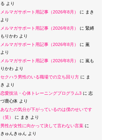
る
より
メルマガサポート用記事（2026年8月）
に
まき
より
メルマガサポート用記事（2026年8月）
に
緊縛
もりかわ
より
メルマガサポート用記事（2026年8月）
に
薫
より
メルマガサポート用記事（2026年8月）
に
嵐も
りかわ
より
セクハラ男性のいる職場での立ち回り方
に
ま
き
より
恋愛技法・心体トレーニングプログラム3
に
志
づ鹿心体
より
あなたの気分が下がっているのは僕のせいです
（笑）
に
まき
より
男性が女性に向かって決して言わない言葉
に
きゅんきゅん
より