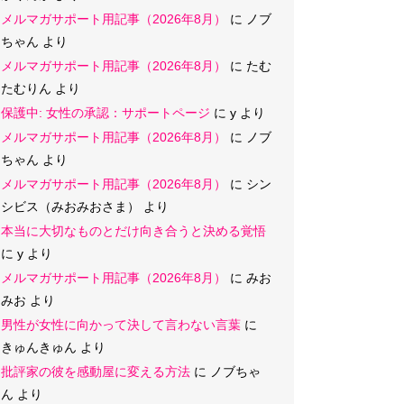
メルマガサポート用記事（2026年8月）
に
ノブ
ちゃん
より
メルマガサポート用記事（2026年8月）
に
たむ
たむりん
より
保護中: 女性の承認：サポートページ
に
y
より
メルマガサポート用記事（2026年8月）
に
ノブ
ちゃん
より
メルマガサポート用記事（2026年8月）
に
シン
シビス（みおみおさま）
より
本当に大切なものとだけ向き合うと決める覚悟
に
y
より
メルマガサポート用記事（2026年8月）
に
みお
みお
より
男性が女性に向かって決して言わない言葉
に
きゅんきゅん
より
批評家の彼を感動屋に変える方法
に
ノブちゃ
ん
より