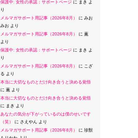
保護中: 女性の承認：サポートページ
に
まき
よ
り
メルマガサポート用記事（2026年8月）
に
みお
みお
より
メルマガサポート用記事（2026年8月）
に
薫
より
保護中: 女性の承認：サポートページ
に
まき
よ
り
メルマガサポート用記事（2026年8月）
に
こざ
る
より
本当に大切なものとだけ向き合うと決める覚悟
に
薫
より
本当に大切なものとだけ向き合うと決める覚悟
に
まき
より
あなたの気分が下がっているのは僕のせいです
（笑）
に
さえやん
より
メルマガサポート用記事（2026年8月）
に
珍獣
もりかわ
より