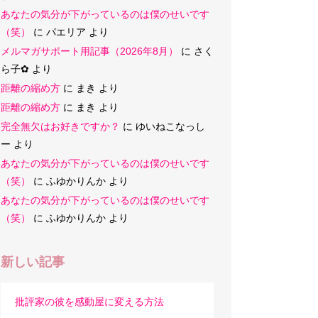
あなたの気分が下がっているのは僕のせいです
（笑）
に
パエリア
より
メルマガサポート用記事（2026年8月）
に
さく
ら子‪✿
より
距離の縮め方
に
まき
より
距離の縮め方
に
まき
より
完全無欠はお好きですか？
に
ゆいねこなっし
ー
より
あなたの気分が下がっているのは僕のせいです
（笑）
に
ふゆかりんか
より
あなたの気分が下がっているのは僕のせいです
（笑）
に
ふゆかりんか
より
新しい記事
批評家の彼を感動屋に変える方法