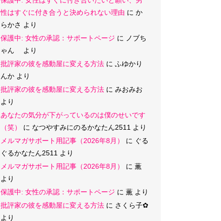
保護中: 女性はすぐに付き合いたいと願い、男
性はすぐに付き合うと決められない理由
に
か
らかさ
より
保護中: 女性の承認：サポートページ
に
ノブち
ゃん
より
批評家の彼を感動屋に変える方法
に
ふゆかり
んか
より
批評家の彼を感動屋に変える方法
に
みおみお
より
あなたの気分が下がっているのは僕のせいです
（笑）
に
なつやすみにのるかなたん2511
より
メルマガサポート用記事（2026年8月）
に
ぐる
ぐるかなたん2511
より
メルマガサポート用記事（2026年8月）
に
薫
より
保護中: 女性の承認：サポートページ
に
薫
より
批評家の彼を感動屋に変える方法
に
さくら子‪✿
より