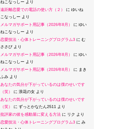
ねこなっしー
より
遠距離恋愛での電話の使い方（２）
に
ゆいね
こなっしー
より
メルマガサポート用記事（2026年8月）
に
ゆい
ねこなっしー
より
恋愛技法・心体トレーニングプログラム3
に
む
ささび
より
メルマガサポート用記事（2026年8月）
に
ゆい
ねこなっしー
より
メルマガサポート用記事（2026年8月）
に
まき
ふみ
より
あなたの気分が下がっているのは僕のせいです
（笑）
に
浪花の女
より
あなたの気分が下がっているのは僕のせいです
（笑）
に
ずっとかなたん2511
より
批評家の彼を感動屋に変える方法
に
リク
より
恋愛技法・心体トレーニングプログラム3
に
み