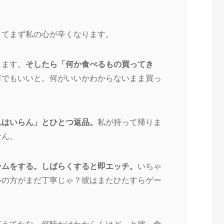
？てまず私の心が辛くなりま
す。
します。
そしたら「何か食べ
るもの買ってき
何でもいいと
。何がいいかわからないまま買っ
れはいらん」とひとつ返品。
私が持って帰りま
せん。
ームをする。しばらくすると
即エッチ。
いちゃ
ルの方がま
だ丁寧じゃ？彼はまたひたすらゲー