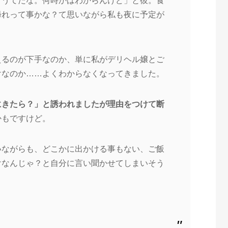
言うてたな。何時かはわから
んけど」と彼。食
帰れって事かな？て思いながら私も夜に予定が
えるのが下手なのか、単に私
がデリヘル嬢とご
けなのか…
…よくわからなくなってきました。
にきたら？」と誘われました
が理由をつけて断
かもですけ
ど。
いながらも、どこかに出かけ
る事もない、ご飯
けなんじゃ
？と自分に言い聞かせてしまいそう