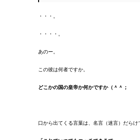
・・・。
・・・・。
あのー。
この彼は何者ですか。
どこかの国の皇帝か何かですか（＾＾；
口から出てくる言葉は、名言（迷言）だらけ