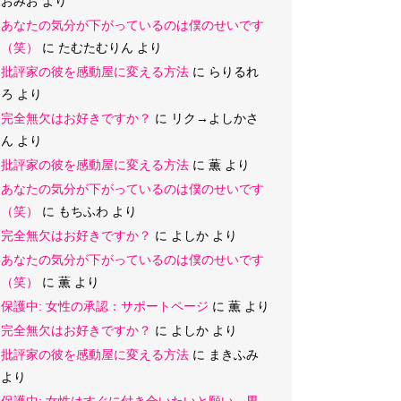
おみお
より
あなたの気分が下がっているのは僕のせいです
（笑）
に
たむたむりん
より
批評家の彼を感動屋に変える方法
に
らりるれ
ろ
より
完全無欠はお好きですか？
に
リク→よしかさ
ん
より
批評家の彼を感動屋に変える方法
に
薫
より
あなたの気分が下がっているのは僕のせいです
（笑）
に
もちふわ
より
完全無欠はお好きですか？
に
よしか
より
あなたの気分が下がっているのは僕のせいです
（笑）
に
薫
より
保護中: 女性の承認：サポートページ
に
薫
より
完全無欠はお好きですか？
に
よしか
より
批評家の彼を感動屋に変える方法
に
まきふみ
より