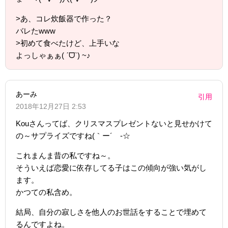
>あ、コレ炊飯器で作った？
バレたwww
>初めて食べたけど、上手いな
よっしゃぁぁ( ˊᗜˋ) ~♪
あーみ
引用
2018年12月27日 2:53
Kouさんってば、クリスマスプレゼントないと見せかけて
の～サプライズですね(｀ー´ゞ-☆
これまんま昔の私ですね～。
そういえば恋愛に依存してる子はこの傾向が強い気がし
ます。
かつての私含め。
結局、自分の寂しさを他人のお世話をすることで埋めて
るんですよね。