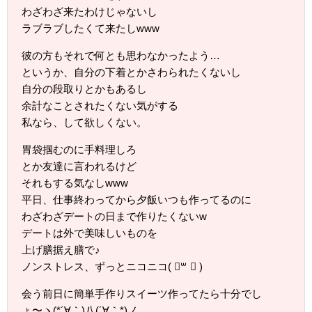
わざわざ来たわけじゃないし
ラブラブしたくて来たしwww
彼の方もそれで何とも思わなかったよう…
というか、自分の下着とかさわられたくないし
自分の段取りとかもあるし
余計なことされたくない気がする
私なら、して欲しくない。
胃袋掴むのに手料理しろ
とか友達に言われるけど
それもする気なしwww
平日、仕事終わってから夕飯いつも作ってるのに
わざわざデートの日まで作りたくないw
デートは外で美味しいものを
上げ膳据え膳で♪
ノンストレス、ずっとニコニコ( ॑꒳ ॑ )
会う前日に簡単手作りスイーツ作ってたら十分でし
ょ〜ヽ(*´∀｀)八(´∀｀*)ノ