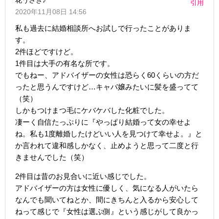
引用
2020年11月08日 14:56
私も過去に結婚相談所へお試しで行ったことがありま
す。
2件ほどですけど。
1件目は大手の有名な所です。
でもねー、アドバイザーの女性は恐らく60くらいの方だ
ったと思うんですけど…キャバ嬢みたいに髪を盛ってて
（笑）
しかもつけまつ毛にケバケバした化粧でした。
凄ーく自信たっぷりに『やっぱり結婚って女の幸せよ
ね。私も1度離婚したけどいい人を見つけて幸せよ。』と
か言われて違和感しかなく、止めようと思って二度と行
きませんでした（笑）
2件目は昔のお見合いに近い感じでした。
アドバイザーの方は女性に優しく、気になる人がいたら
なんでも聞いてねとか、間にきちんと入るから安心して
ねって感じで『女性は選ぶ側』という感じがして良かっ