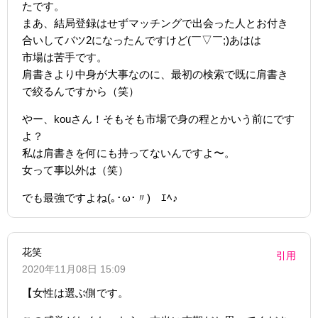
たです。
まあ、結局登録はせずマッチングで出会った人とお付き
合いしてバツ2になったんですけど(￣▽￣;)あはは
市場は苦手です。
肩書きより中身が大事なのに、最初の検索で既に肩書き
で絞るんですから（笑）
やー、kouさん！そもそも市場で身の程とかいう前にです
よ？
私は肩書きを何にも持ってないんですよ〜。
女って事以外は（笑）
でも最強ですよね(｡･ω･〃)ゝｴﾍ♪
花笑
引用
2020年11月08日 15:09
【女性は選ぶ側です。