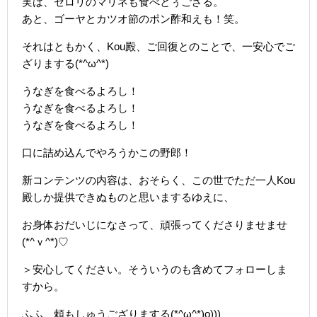
実は、セロリのマリネも食べとぅござる。
あと、ゴーヤとカツオ節のポン酢和えも！笑。
それはともかく、Kou殿、ご回復とのことで、一安心でご
ざりまする(*^ω^*)
うなぎを食べるよろし！
うなぎを食べるよろし！
うなぎを食べるよろし！
口に詰め込んでやろうかこの野郎！
新コンテンツの内容は、おそらく、この世でただ一人Kou
殿しか提供できぬものと思いまするゆえに、
お身体おだいじになさって、頑張ってくださりませませ
(*^ｖ^*)♡
＞安心してください。そういうのも含めてフォローしま
すから。
ふふ、頼もしゅうござりまする(*^ω^*)o)))