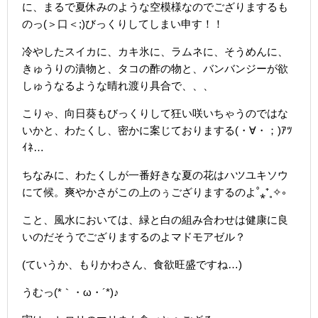
に、まるで夏休みのような空模様なのでござりまするも
のっ(＞口＜;)びっくりしてしまい申す！！
冷やしたスイカに、カキ氷に、ラムネに、そうめんに、
きゅうりの漬物と、タコの酢の物と、バンバンジーが欲
しゅうなるような晴れ渡り具合で、、、
こりゃ、向日葵もびっくりして狂い咲いちゃうのではな
いかと、わたくし、密かに案じておりまする(・∀・；)ｱﾂ
ｲﾈ…
ちなみに、わたくしが一番好きな夏の花はハツユキソウ
にて候。爽やかさがこの上のぅござりまするのよ˚⁎⁺˳✧༚
こと、風水においては、緑と白の組み合わせは健康に良
いのだそうでござりまするのよマドモアゼル？
(ていうか、もりかわさん、食欲旺盛ですね…)
うむっ(*｀・ω・´*)♪