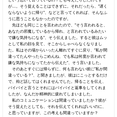
が…。そう捉えることはできずに。それだったら、”遅く
ならないように帰り”、などと言ってくれれば、そんなふ
うに思うこともなかったのですが。
先ほども同じことを言われたので、”そう言われると、
あなたの邪魔しているから帰れ、と言われているみたい
で嫌な気持ちになる”、そう伝えました。すると彼はムッ
として私の顔を見て、そこからしゃべらなくなりまし
た。私はその場からいったん離れてすぐに戻り、”私が間
違ってたんやったらごめんね、でも私は何度か言われて
嫌な気持ちになってたから伝えた”、そう言いました。
そのあとすぐには帰らずに、何も言わない彼に”私が間
違っている？”、と聞きましたが、彼はにこっとするだけ
で、殆ど話してはくれませんでした。帰ることを伝え、
バイバイと言うとそれにはバイバイと返事をしてくれま
したが。なんだか精神的に疲れてしまいました。
私のコミュニケーションは間違っていましたか？彼が
そう捉えたとしても、それを伝えてくれればいいのに、
と思っていますが、この考えも間違っていますか？