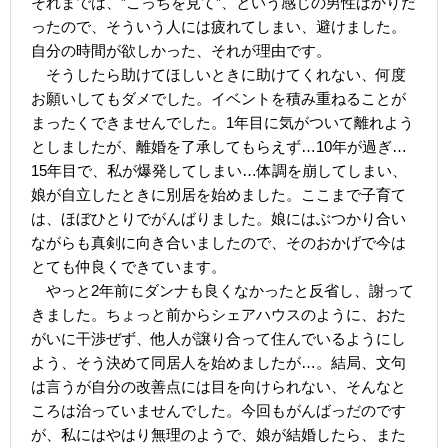
それまでは、”こっちを見て”、という感じの男性ばかりだ
ったので、そういう人には疲れてしまい、避けました。
自分の時間が欲しかった、それが理由です。
そうしたら助けてほしいときに助けてくれない、何度
お願いしてもダメでした。イベントを積み重ねることが
まったくできませんでした。1年目に気がついて離れよう
としましたが、離婚を了承してもらえず…10年が過ぎ…
15年目で、私が爆発してしまい…体調を崩してしまい、
娘が自立したときに別居を始めました。ここまで子育て
は、ほぼひとりでがんばりました。娘にはぶつかり合い
ながらも真剣に向き合いましたので、そのおかげで今は
とても仲良くできています。
やっと2年前にダンナも良くなかったと反省し、謝って
きました。ちょっと前からシェアハウスのように、おた
がいに干渉ぜず、他人が譲り合って住んでいるようにし
よう、そう決めて同居人を始めましたが…。結局、文句
は言うが自分の改善点には目を向けられない、そんなと
ころは治っていませんでした。今回もがんばっだのです
が、私にはやはり無理のようで、娘が結婚したら、また