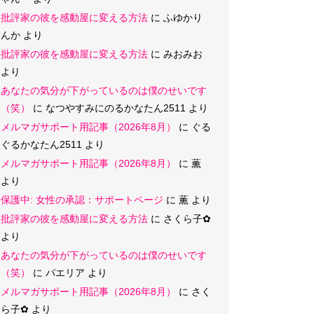
批評家の彼を感動屋に変える方法
に
ふゆかり
んか
より
批評家の彼を感動屋に変える方法
に
みおみお
より
あなたの気分が下がっているのは僕のせいです
（笑）
に
なつやすみにのるかなたん2511
より
メルマガサポート用記事（2026年8月）
に
ぐる
ぐるかなたん2511
より
メルマガサポート用記事（2026年8月）
に
薫
より
保護中: 女性の承認：サポートページ
に
薫
より
批評家の彼を感動屋に変える方法
に
さくら子‪✿
より
あなたの気分が下がっているのは僕のせいです
（笑）
に
パエリア
より
メルマガサポート用記事（2026年8月）
に
さく
ら子‪✿
より