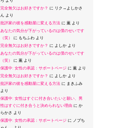
ろ
より
完全無欠はお好きですか？
に
リク→よしかさ
ん
より
批評家の彼を感動屋に変える方法
に
薫
より
あなたの気分が下がっているのは僕のせいです
（笑）
に
もちふわ
より
完全無欠はお好きですか？
に
よしか
より
あなたの気分が下がっているのは僕のせいです
（笑）
に
薫
より
保護中: 女性の承認：サポートページ
に
薫
より
完全無欠はお好きですか？
に
よしか
より
批評家の彼を感動屋に変える方法
に
まきふみ
より
保護中: 女性はすぐに付き合いたいと願い、男
性はすぐに付き合うと決められない理由
に
か
らかさ
より
保護中: 女性の承認：サポートページ
に
ノブち
ゃん
より