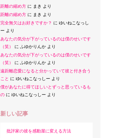
距離の縮め方
に
まき
より
距離の縮め方
に
まき
より
完全無欠はお好きですか？
に
ゆいねこなっし
ー
より
あなたの気分が下がっているのは僕のせいです
（笑）
に
ふゆかりんか
より
あなたの気分が下がっているのは僕のせいです
（笑）
に
ふゆかりんか
より
遠距離恋愛になると分かっていて彼と付き合う
こと
に
ゆいねこなっしー
より
僕があなたに得てほしいとずっと思っているも
の
に
ゆいねこなっしー
より
新しい記事
批評家の彼を感動屋に変える方法