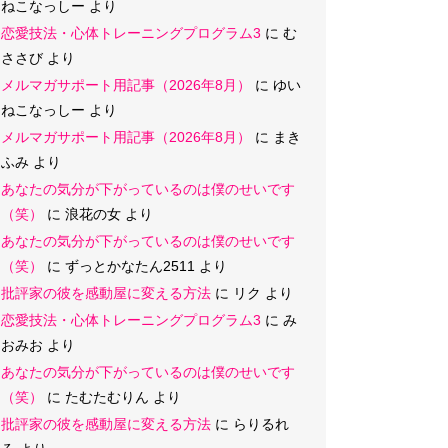
ねこなっしー
より
恋愛技法・心体トレーニングプログラム3
に
む
ささび
より
メルマガサポート用記事（2026年8月）
に
ゆい
ねこなっしー
より
メルマガサポート用記事（2026年8月）
に
まき
ふみ
より
あなたの気分が下がっているのは僕のせいです
（笑）
に
浪花の女
より
あなたの気分が下がっているのは僕のせいです
（笑）
に
ずっとかなたん2511
より
批評家の彼を感動屋に変える方法
に
リク
より
恋愛技法・心体トレーニングプログラム3
に
み
おみお
より
あなたの気分が下がっているのは僕のせいです
（笑）
に
たむたむりん
より
批評家の彼を感動屋に変える方法
に
らりるれ