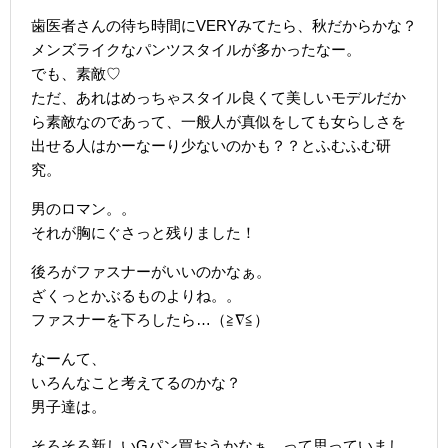
歯医者さんの待ち時間にVERYみてたら、秋だからかな？
メンズライクなパンツスタイルが多かったなー。
でも、素敵♡
ただ、あれはめっちゃスタイル良くて美しいモデルだか
ら素敵なのであって、一般人が真似をしても女らしさを
出せる人はかーなーり少ないのかも？？とふむふむ研
究。
男のロマン。。
それが胸にぐさっと残りました！
後ろがファスナーがいいのかなぁ。
ざくっとかぶるものよりね。。
ファスナーを下ろしたら…（≧∇≦）
なーんて、
いろんなこと考えてるのかな？
男子達は。
そろそろ新しいGパン買おうかなぁ…って思っていまし