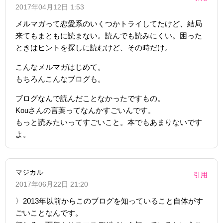
2017年04月12日 1:53
メルマガって恋愛系のいくつかトライしてたけど、結局
来てもまともに読まない。読んでも読みにくい。困った
ときはヒントを探しに読むけど、その時だけ。
こんなメルマガはじめて。
もちろんこんなブログも。
ブログなんで読んだことなかったですもの。
Kouさんの言葉ってなんかすごいんです。
もっと読みたいってすごいこと。本でもあまりないです
よ。
マジカル
引用
2017年06月22日 21:20
〉2013年以前からこのブログを知っていること自体がす
ごいことなんです。