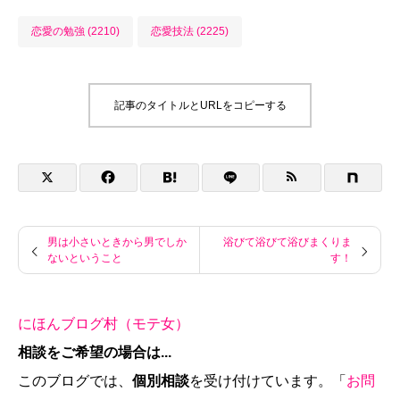
恋愛の勉強 (2210)
恋愛技法 (2225)
記事のタイトルとURLをコピーする
男は小さいときから男でしか
浴びて浴びて浴びまくりま
ないということ
す！
にほんブログ村（モテ女）
相談をご希望の場合は...
このブログでは、
個別相談
を受け付けています。「
お問