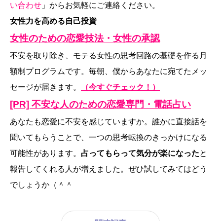
い合わせ
」からお気軽にご連絡ください。
女性力を高める自己投資
女性のための恋愛技法・女性の承認
不安を取り除き、モテる女性の思考回路の基礎を作る月
額制プログラムです。毎朝、僕からあなたに宛てたメッ
セージが届きます。
（今すぐチェック！）
[PR] 不安な人のための恋愛専門・電話占い
あなたも恋愛に不安を感じていますか。誰かに直接話を
聞いてもらうことで、一つの思考転換のきっかけになる
可能性があります。
占ってもらって気分が楽になった
と
報告してくれる人が増えました。ぜひ試してみてはどう
でしょうか（＾＾