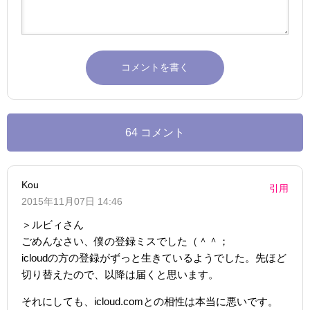
64 コメント
Kou
引用
2015年11月07日 14:46
＞ルビィさん
ごめんなさい、僕の登録ミスでした（＾＾；
icloudの方の登録がずっと生きているようでした。先ほど
切り替えたので、以降は届くと思います。
それにしても、icloud.comとの相性は本当に悪いです。