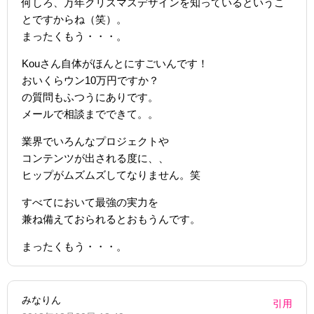
何しろ、万年クリスマスデザインを知っているというこ
とですからね（笑）。
まったくもう・・・。
Kouさん自体がほんとにすごいんです！
おいくらウン10万円ですか？
の質問もふつうにありです。
メールで相談までできて。。
業界でいろんなプロジェクトや
コンテンツが出される度に、、
ヒップがムズムズしてなりません。笑
すべてにおいて最強の実力を
兼ね備えておられるとおもうんです。
まったくもう・・・。
みなりん
引用