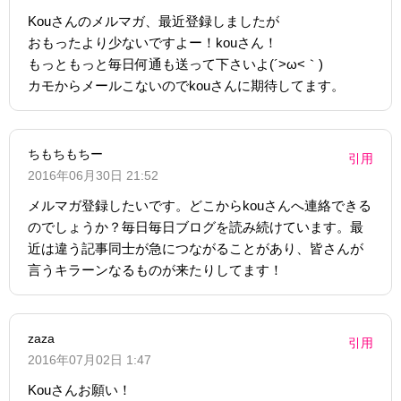
Kouさんのメルマガ、最近登録しましたが
おもったより少ないですよー！kouさん！
もっともっと毎日何通も送って下さいよ(´>ω<｀)
カモからメールこないのでkouさんに期待してます。
ちもちもちー
引用
2016年06月30日 21:52
メルマガ登録したいです。どこからkouさんへ連絡できる
のでしょうか？毎日毎日ブログを読み続けています。最
近は違う記事同士が急につながることがあり、皆さんが
言うキラーンなるものが来たりしてます！
zaza
引用
2016年07月02日 1:47
Kouさんお願い！