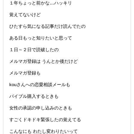
１年ちょっと前かな…ハッキリ
覚えてないけど
ひたすら気になる記事だけ読んでたの
ある日もっと知りたいと思って
１日～２日で読破したの
メルマガ登録は うんとか後だけど
メルマガ登録も
kouさんへの恋愛相談メールも
バイブル購入するときも
女性の承認の申し込みのときも
すごくドキドキ緊張したの覚えてる
こんなにも わたし変わりたいって