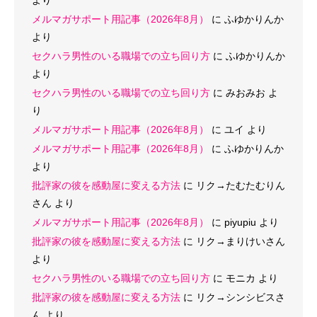
メルマガサポート用記事（2026年8月）
に
ふゆかりんか
より
セクハラ男性のいる職場での立ち回り方
に
ふゆかりんか
より
セクハラ男性のいる職場での立ち回り方
に
みおみお
よ
り
メルマガサポート用記事（2026年8月）
に
ユイ
より
メルマガサポート用記事（2026年8月）
に
ふゆかりんか
より
批評家の彼を感動屋に変える方法
に
リク→たむたむりん
さん
より
メルマガサポート用記事（2026年8月）
に
piyupiu
より
批評家の彼を感動屋に変える方法
に
リク→まりけいさん
より
セクハラ男性のいる職場での立ち回り方
に
モニカ
より
批評家の彼を感動屋に変える方法
に
リク→シンシビスさ
ん
より