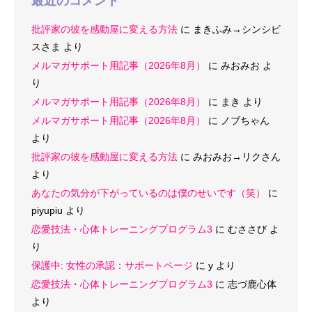
最近のコメント
批評家の彼を感動屋に変える方法
に
まきふみ→シンシビ
スさま
より
メルマガサポート用記事（2026年8月）
に
みおみお
よ
り
メルマガサポート用記事（2026年8月）
に
まき
より
メルマガサポート用記事（2026年8月）
に
ノブちゃん
より
批評家の彼を感動屋に変える方法
に
みおみお→リクさん
より
あなたの気分が下がっているのは僕のせいです（笑）
に
piyupiu
より
恋愛技法・心体トレーニングプログラム3
に
むささび
よ
り
保護中: 女性の承認：サポートページ
に
y
より
恋愛技法・心体トレーニングプログラム3
に
志づ鹿心体
より