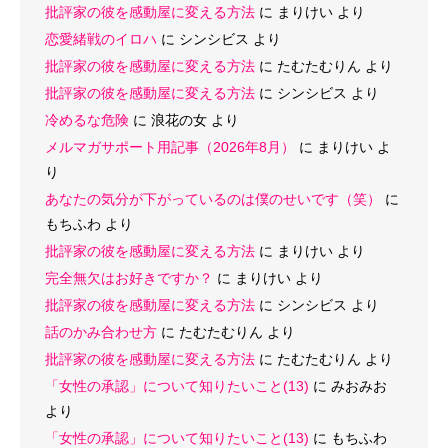
批評家の彼を感動屋に変える方法
に
まりけい
より
恋愛緒戦のイロハ
に
シンシビス
より
批評家の彼を感動屋に変える方法
に
たむたむりん
より
批評家の彼を感動屋に変える方法
に
シンシビス
より
冷めるな危険
に
浪花の女
より
メルマガサポート用記事（2026年8月）
に
まりけい
よ
り
あなたの気分が下がっているのは僕のせいです（笑）
に
もちふわ
より
批評家の彼を感動屋に変える方法
に
まりけい
より
完全無欠はお好きですか？
に
まりけい
より
批評家の彼を感動屋に変える方法
に
シンシビス
より
話のかみ合わせ方
に
たむたむりん
より
批評家の彼を感動屋に変える方法
に
たむたむりん
より
「女性の承認」について知りたいこと(13)
に
みおみお
より
「女性の承認」について知りたいこと(13)
に
もちふわ