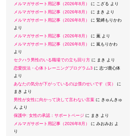
メルマガサポート用記事（2026年8月）
に
こざる
より
メルマガサポート用記事（2026年8月）
に
まき
より
メルマガサポート用記事（2026年8月）
に
緊縛もりかわ
より
メルマガサポート用記事（2026年8月）
に
薫
より
メルマガサポート用記事（2026年8月）
に
嵐もりかわ
より
セクハラ男性のいる職場での立ち回り方
に
まき
より
恋愛技法・心体トレーニングプログラム3
に
志づ鹿心体
より
あなたの気分が下がっているのは僕のせいです（笑）
に
まき
より
男性が女性に向かって決して言わない言葉
に
きゅんきゅ
ん
より
保護中: 女性の承認：サポートページ
に
まき
より
メルマガサポート用記事（2026年8月）
に
みおみお
よ
り