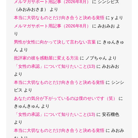
メルマガサポート用記事（2026年8月）
に
シンシビス
（みおみおさま）
より
本当に大切なものとだけ向き合うと決める覚悟
に
y
より
メルマガサポート用記事（2026年8月）
に
みおみお
よ
り
男性が女性に向かって決して言わない言葉
に
きゅんきゅ
ん
より
批評家の彼を感動屋に変える方法
に
ノブちゃん
より
「女性の承認」について知りたいこと(13)
に
みおみお
より
本当に大切なものとだけ向き合うと決める覚悟
に
シンシ
ビス
より
あなたの気分が下がっているのは僕のせいです（笑）
に
きゅんきゅん
より
「女性の承認」について知りたいこと(13)
に
安石榴色
より
本当に大切なものとだけ向き合うと決める覚悟
に
みおみ