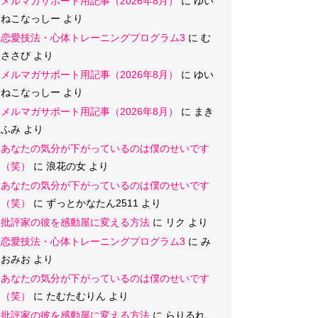
メルマガサポート用記事（2026年8月）
に
ゆい
ねこなっしー
より
恋愛技法・心体トレーニングプログラム3
に
む
ささび
より
メルマガサポート用記事（2026年8月）
に
ゆい
ねこなっしー
より
メルマガサポート用記事（2026年8月）
に
まき
ふみ
より
あなたの気分が下がっているのは僕のせいです
（笑）
に
浪花の女
より
あなたの気分が下がっているのは僕のせいです
（笑）
に
ずっとかなたん2511
より
批評家の彼を感動屋に変える方法
に
リク
より
恋愛技法・心体トレーニングプログラム3
に
み
おみお
より
あなたの気分が下がっているのは僕のせいです
（笑）
に
たむたむりん
より
批評家の彼を感動屋に変える方法
に
らりるれ