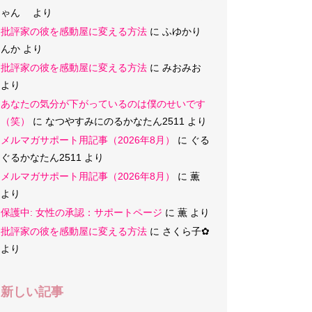
ゃん
より
批評家の彼を感動屋に変える方法
に
ふゆかり
んか
より
批評家の彼を感動屋に変える方法
に
みおみお
より
あなたの気分が下がっているのは僕のせいです
（笑）
に
なつやすみにのるかなたん2511
より
メルマガサポート用記事（2026年8月）
に
ぐる
ぐるかなたん2511
より
メルマガサポート用記事（2026年8月）
に
薫
より
保護中: 女性の承認：サポートページ
に
薫
より
批評家の彼を感動屋に変える方法
に
さくら子‪✿
より
新しい記事