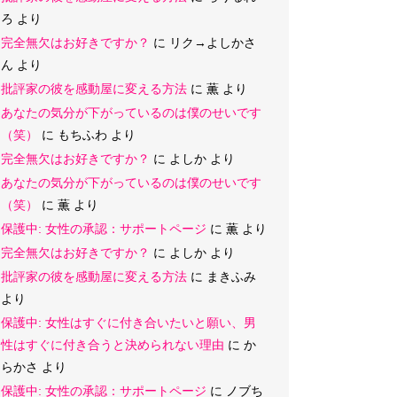
ろ
より
完全無欠はお好きですか？
に
リク→よしかさ
ん
より
批評家の彼を感動屋に変える方法
に
薫
より
あなたの気分が下がっているのは僕のせいです
（笑）
に
もちふわ
より
完全無欠はお好きですか？
に
よしか
より
あなたの気分が下がっているのは僕のせいです
（笑）
に
薫
より
保護中: 女性の承認：サポートページ
に
薫
より
完全無欠はお好きですか？
に
よしか
より
批評家の彼を感動屋に変える方法
に
まきふみ
より
保護中: 女性はすぐに付き合いたいと願い、男
性はすぐに付き合うと決められない理由
に
か
らかさ
より
保護中: 女性の承認：サポートページ
に
ノブち