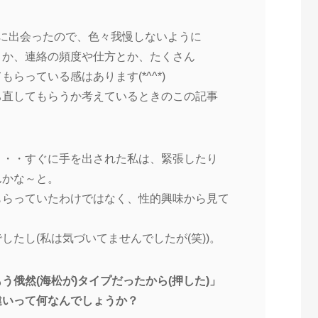
に出会ったので、色々我慢
しないように
とか、連絡の頻度や仕方とか
、たくさん
てもらっている感はあります
(*^^*)
ち直してもらうか考えている
ときのこの記事
・・・すぐに手を出された私
は、緊張したり
んかな～と。
もらっていたわけではなく、
性的興味から見て
したし(私は気づいてませ
んでしたが(笑))。
う俄然(海松が)タイプだ
ったから(押した)」
違いって何なんでしょうか？