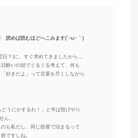
が、
読めば読むほどへこみま
す(´･ω･｀)
翌日？)に、すぐ求めてき
ましたから…
二日酔いの頭でぐるぐる考え
て、何も
」「好きだよ」って言葉を尽
くしながら
もどうにかするわ！」と半
ば投げやり
ません。
たのも私だし、同じ部屋で泊
まるって
り前ですしね。