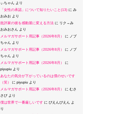
ぃちゃん
より
「女性の承認」について知りたいこと(13)
に
み
おみお
より
批評家の彼を感動屋に変える方法
に
リク→み
おみおさん
より
メルマガサポート用記事（2026年8月）
に
ノブ
ちゃん
より
メルマガサポート用記事（2026年8月）
に
ノブ
ちゃん
より
メルマガサポート用記事（2026年8月）
に
piyupiu
より
あなたの気分が下がっているのは僕のせいです
（笑）
に
piyupiu
より
メルマガサポート用記事（2026年8月）
に
むさ
さび
より
僕は世界で一番厳しいです
に
ぴえんぴえん
よ
り