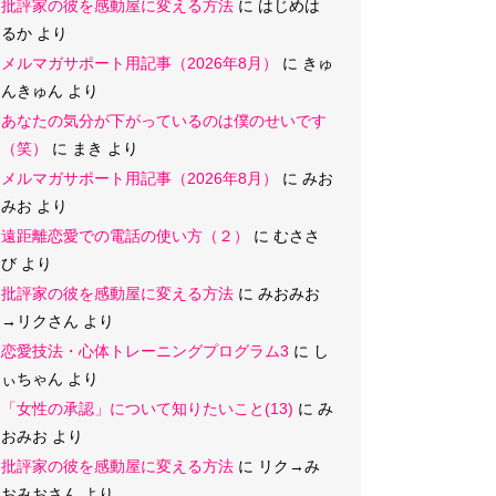
批評家の彼を感動屋に変える方法
に
はじめは
るか
より
メルマガサポート用記事（2026年8月）
に
きゅ
んきゅん
より
あなたの気分が下がっているのは僕のせいです
（笑）
に
まき
より
メルマガサポート用記事（2026年8月）
に
みお
みお
より
遠距離恋愛での電話の使い方（２）
に
むささ
び
より
批評家の彼を感動屋に変える方法
に
みおみお
→リクさん
より
恋愛技法・心体トレーニングプログラム3
に
し
ぃちゃん
より
「女性の承認」について知りたいこと(13)
に
み
おみお
より
批評家の彼を感動屋に変える方法
に
リク→み
おみおさん
より