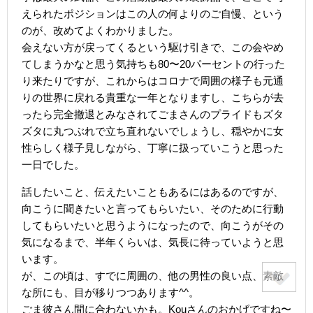
えられたポジションはこの人の何よりのご自慢、という
のが、改めてよくわかりました。
会えない方が戻ってくるという駆け引きで、この会やめ
てしまうかなと思う気持ちも80〜20パーセントの行った
り来たりですが、これからはコロナで周囲の様子も元通
りの世界に戻れる貴重な一年となりますし、こちらが去
ったら完全撤退とみなされてごまさんのプライドもズタ
ズタに丸つぶれで立ち直れないでしょうし、穏やかに女
性らしく様子見しながら、丁寧に扱っていこうと思った
一日でした。
話したいこと、伝えたいこともあるにはあるのですが、
向こうに聞きたいと言ってもらいたい、そのために行動
してもらいたいと思うようになったので、向こうがその
気になるまで、半年くらいは、気長に待っていようと思
います。
が、この頃は、すでに周囲の、他の男性の良い点、素敵
な所にも、目が移りつつあります^^。
ごま彼さん間に合わないかも。Kouさんのおかげですね〜