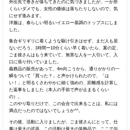
外出先で巻きが落ちてきたのに気づきましたが、一か所
くらいダメでも、女性の価値は落ちたりしないので、気
にせず進みます。
洋服は、春らしい明るいイエロー基調のトップスにしま
した。
集合ギリギリに着くような駆け引きはせず、まだ人も居
ないだろう、1時間ー10分くらい早く着いたら、案の定、
ごま彼さんはもう来ていて、無害な人を一人引いて、入
口に張り付いていました。
義務品の販売があって、4m向こうから、通りがかりの一
瞬をついて「買った？」と声かけられたので、「は
い！」と明るくさわやかに細く強めの、距離感を計算し
た返事をしました（本人の手前で声が止まるくらい
の）。
このやり取りだけで、この会合で出来ることは、私には
満点だったのではないでしょうか^^。
その後、活動に入りましたが、ごま彼さんにとって、仕
事は最大の武器、この活動は最大の装飾品で、ここで与