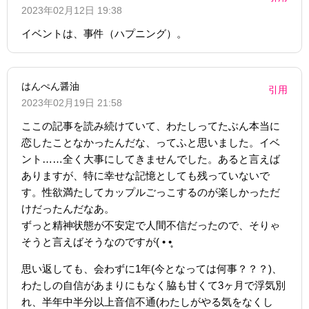
2023年02月12日 19:38
イベントは、事件（ハプニング）。
はんぺん醤油
引用
2023年02月19日 21:58
ここの記事を読み続けていて、わたしってたぶん本当に
恋したことなかったんだな、ってふと思いました。イベ
ント……全く大事にしてきませんでした。あると言えば
ありますが、特に幸せな記憶としても残っていないで
す。性欲満たしてカップルごっこするのが楽しかっただ
けだったんだなあ。
ずっと精神状態が不安定で人間不信だったので、そりゃ
そうと言えばそうなのですが( • •̥
思い返しても、会わずに1年(今となっては何事？？？)、
わたしの自信があまりにもなく脇も甘くて3ヶ月で浮気別
れ、半年中半分以上音信不通(わたしがやる気をなくし