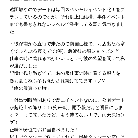
遠距離なのでデートは毎回スペシャルイベント化！をプ
ランしているのですが、それ以上に結構、事件イベント
までも書ききれないレベルで発生してる事に気づきまし
た…
・彼が南から直行で来たので南国仕様で、お店出たら寒
くてぷるぷる震えてて(笑)、急遽彼の服ショッピング
仕事の時に着れるのがいい…という彼の希望を聞いて私
が選びました
記憶に残り過ぎてて、あの服仕事の時に着てる報告を、
春も夏も秋も冬も聞かされ続けててます（ノ∀`）
「俺の服買った時」
・外出制限時間ありで既にイベントなのに、公園デート
が超絶土砂降り！！(笑)⇜朝、雨予報だけど明日にしま
す？…って聞いたけど、もう待てない！で、雨天決行(ﾉ
∀`)
正味30分位でお弁当食べました！
駅までタクシーで送ってくれて、最後タクシーの窓には