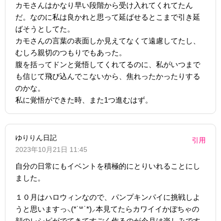
カモさんはかなり早い段階から受け入れてくれてたん
だ。なのに私は良かれと思って延ばせるとこまで引き延
ばそうとしてた。
カモさんの言葉の表面しか見えてなくて遠慮してたし、
むしろ親切のつもりでもあった。
腹を括ってドンと覚悟してくれてるのに、私がいつまで
も信じて飛び込んでこないから、焦れったかったりする
のかな。
私に覚悟ができた時、また1つ進むはず。
ゆりりん日記
引用
2023年10月21日 11:45
自分の日常にもイベントを積極的にとりいれることにし
ました。
１０月はハロウィンなので、パンプキンパイに挑戦しよ
うと思いますっ⸜(*˙꒳˙*)⸝本見てたらカワイイかぼちゃの
顔のレシピがでてきてすごく作るのが今月は楽しみです