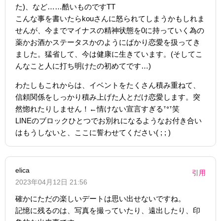
た)、など……酷いものですTT
こんな事を書いたらkouさんに怒られてしまうかもしれま
せんが、今までマイナスの精神状態を0に持っていく為の
薬かお酒かステータスかのようにばかり恋愛を扱ってき
ました。猛省して、今は健康に生きています。(そしてこ
んなこと人に打ち明けたの初めてです…)
わたしもこれからは、イベントをたくさん積み重ねて、
信頼関係をしっかり積み上げた人とだけ恋愛します。突
然惚れたりしません！←情けない宣言すぎるᐪᐤᐪ笑
LINEのブロックひとつでお別れになるようなお付き合い
はもうしないと、ここに誓わせてください‪( ; ; )‬
elica
引用
2023年04月12日 21:56
確かにただの楽しいデートは思い出せないですね。
記憶に残るのは、写真を撮っていたり、遠出したり、印