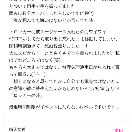
りついて両手で手を振ってました
因みに数分オーバーしたらしいです(*´艸`*)
「俺が死んでも悔いはないとか言ってた時」
・ロッカーに彼スーツケース入れたのにワイワイ
٩(ˊᗜˋ*)و♪してたら取り出し忘れたまま移動してしまい、
閉鎖時刻過ぎて、死ぬ程焦りました！！
大丈夫だから！、とどさくさで手を握られましたが、私
はそれどころではなく(笑)
もちろん大丈夫ではなく、無理矢理通用口から入れて貰
って回収…( ´△｀)
→頼りになると思ってたが…自分でも気をつけないと…
の意識が彼に芽生えた…かもしれない✧＼\ ٩( ‘ω’ )و /／✧
「ロッカーの時」
最近時間制限がイベントにならないレベルで多いです…
晴天女神
引用