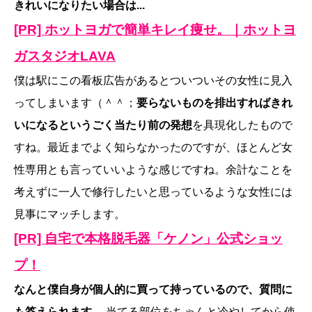
きれいになりたい場合は...
[PR] ホットヨガで簡単キレイ痩せ。｜ホットヨ
ガスタジオLAVA
僕は駅にこの看板広告があるとついついその女性に見入
ってしまいます（＾＾；
要らないものを排出すればきれ
いになるというごく当たり前の発想
を具現化したもので
すね。最近までよく知らなかったのですが、ほとんど女
性専用とも言っていいような感じですね。余計なことを
考えずに一人で修行したいと思っているような女性には
見事にマッチします。
[PR] 自宅で本格脱毛器「ケノン」公式ショッ
プ！
なんと僕自身が個人的に買って持っているので、質問に
も答えられます。
当てる部位をちゃんと冷やしてから使