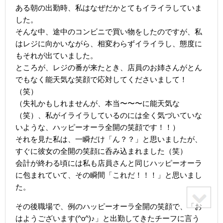
ある朝の出勤時、私はなぜだかとてもイライラしていま
した。
そんな中、途中のコンビニで買い物をしたのですが、私
はレジに向かいながら、相変わらずイライラし、態度に
もそれが出ていました。
ところが、レジの番が来たとき、店員のお姉さんがとん
でもなく能天気な笑顔で応対してくださいまして！
（笑）
（失礼かもしれませんが、本当〜〜〜に能天気な
（笑）、私がイライラしているのには全く気づいていな
いような、ハッピーオーラ全開の笑顔です！！）
それを見た私は、一瞬だけ「ん？？」と思いましたが、
すぐに彼女の全開の笑顔に呑み込まれました（笑）
会計が終わる頃には私も店員さんと同じハッピーオーラ
に包まれていて、その瞬間「これだ！！！」と思いまし
た。
その後職場で、例のハッピーオーラ全開の笑顔で、「お
はようございます(^o^)♪」と出勤してきたチーフに言う