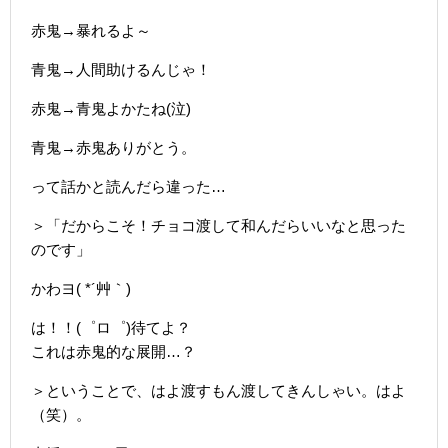
赤鬼→暴れるよ～
青鬼→人間助けるんじゃ！
赤鬼→青鬼よかたね(泣)
青鬼→赤鬼ありがとう。
って話かと読んだら違った…
＞「だからこそ！チョコ渡して和んだらいいなと思った
のです」
かわヨ( *´艸｀)
は！！(゜ロ゜)待てよ？
これは赤鬼的な展開…？
＞ということで、はよ渡すもん渡してきんしゃい。はよ
（笑）。