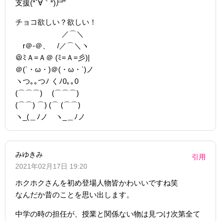
支援(*´∀｀*)尸”
チョコ欲しい？欲しい！
／⌒＼
r＠-＠、 /／⌒＼ヽ
＠ﾐＡ=Ａ＠ (ﾐ=Ａ=彡)|
＠(`・ω・)＠(・ω・`)ノ
ヽつ｡｡つﾉ くﾉ0｡｡0ゞ
(⌒⌒⌒) (⌒⌒⌒)
(⌒⌒) ⌒) (⌒ (⌒⌒)
ヽ_(＿ﾉノ ヽ_＿ﾉノ
みゆきみ
引用
2021年02月17日 19:20
ホクホクさんを初め登場人物皆かわいいですね笑
なんだか昔のことを思い出します。
中学の時の担任が、授業と関係ない物は見つけ次第全て