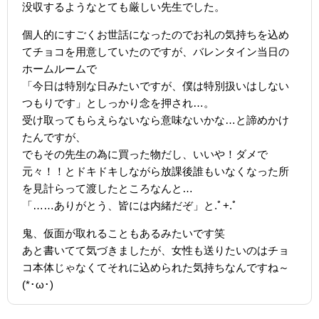
没収するようなとても厳しい先生でした。
個人的にすごくお世話になったのでお礼の気持ちを込め
てチョコを用意していたのですが、バレンタイン当日の
ホームルームで
「今日は特別な日みたいですが、僕は特別扱いはしない
つもりです」としっかり念を押され…。
受け取ってもらえらないなら意味ないかな…と諦めかけ
たんですが、
でもその先生の為に買った物だし、いいや！ダメで
元々！！とドキドキしながら放課後誰もいなくなった所
を見計らって渡したところなんと…
「……ありがとう、皆には内緒だぞ」と.ﾟ+.ﾟ
鬼、仮面が取れることもあるみたいです笑
あと書いてて気づきましたが、女性も送りたいのはチョ
コ本体じゃなくてそれに込められた気持ちなんですね～
(*･ω･)