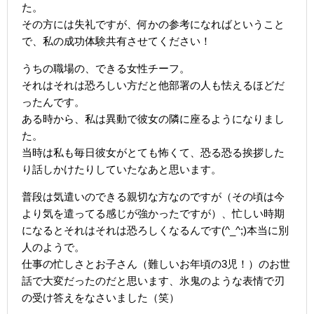
た。
その方には失礼ですが、何かの参考になればということ
で、私の成功体験共有させてください！
うちの職場の、できる女性チーフ。
それはそれは恐ろしい方だと他部署の人も怯えるほどだ
ったんです。
ある時から、私は異動で彼女の隣に座るようになりまし
た。
当時は私も毎日彼女がとても怖くて、恐る恐る挨拶した
り話しかけたりしていたなあと思います。
普段は気遣いのできる親切な方なのですが（その頃は今
より気を遣ってる感じが強かったですが）、忙しい時期
になるとそれはそれは恐ろしくなるんです(^_^;)本当に別
人のようで。
仕事の忙しさとお子さん（難しいお年頃の3児！）のお世
話で大変だったのだと思います、氷鬼のような表情で刃
の受け答えをなさいました（笑）