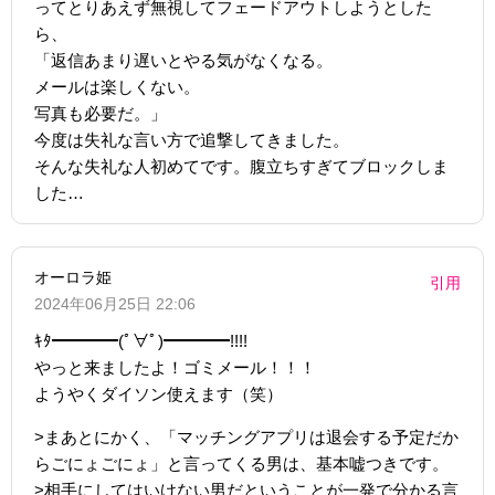
ってとりあえず無視してフェードアウトしようとした
ら、
「返信あまり遅いとやる気がなくなる。
メールは楽しくない。
写真も必要だ。」
今度は失礼な言い方で追撃してきました。
そんな失礼な人初めてです。腹立ちすぎてブロックしま
した…
オーロラ姫
引用
2024年06月25日 22:06
ｷﾀ━━━━(ﾟ∀ﾟ)━━━━!!!!
やっと来ましたよ！ゴミメール！！！
ようやくダイソン使えます（笑）
>まあとにかく、「マッチングアプリは退会する予定だか
らごにょごにょ」と言ってくる男は、基本嘘つきです。
>相手にしてはいけない男だということが一発で分かる言