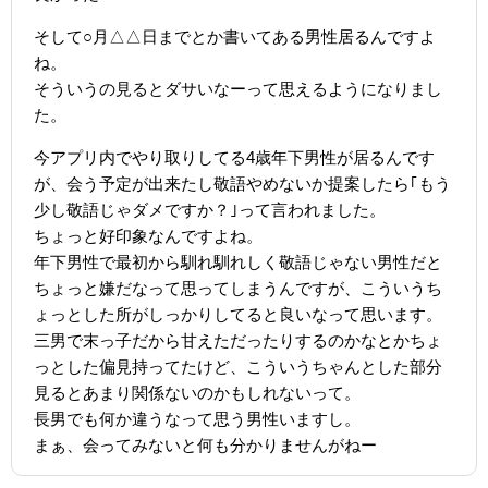
そして○月△△日までとか書いてある男性居るんですよ
ね。
そういうの見るとダサいなーって思えるようになりまし
た。
今アプリ内でやり取りしてる4歳年下男性が居るんです
が、会う予定が出来たし敬語やめないか提案したら｢もう
少し敬語じゃダメですか？｣って言われました。
ちょっと好印象なんですよね。
年下男性で最初から馴れ馴れしく敬語じゃない男性だと
ちょっと嫌だなって思ってしまうんですが、こういうち
ょっとした所がしっかりしてると良いなって思います。
三男で末っ子だから甘えただったりするのかなとかちょ
っとした偏見持ってたけど、こういうちゃんとした部分
見るとあまり関係ないのかもしれないって。
長男でも何か違うなって思う男性いますし。
まぁ、会ってみないと何も分かりませんがねー