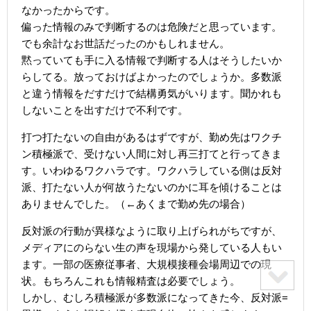
なかったからです。
偏った情報のみで判断するのは危険だと思っています。
でも余計なお世話だったのかもしれません。
黙っていても手に入る情報で判断する人はそうしたいか
らしてる。放っておけばよかったのでしょうか。多数派
と違う情報をだすだけで結構勇気がいります。聞かれも
しないことを出すだけで不利です。
打つ打たないの自由があるはずですが、勤め先はワクチ
ン積極派で、受けない人間に対し再三打てと行ってきま
す。いわゆるワクハラです。ワクハラしている側は反対
派、打たない人が何故うたないのかに耳を傾けることは
ありませんでした。（←あくまで勤め先の場合）
反対派の行動が異様なように取り上げられがちですが、
メディアにのらない生の声を現場から発している人もい
ます。一部の医療従事者、大規模接種会場周辺での現
状。もちろんこれも情報精査は必要でしょう。
しかし、むしろ積極派が多数派になってきた今、反対派=