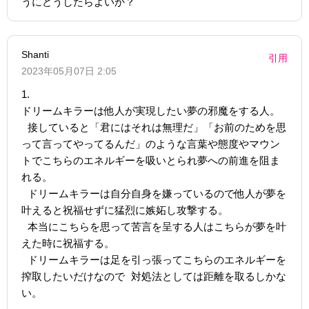
うにどうしたらよいか？
Shanti
引用
2023年05月07日 2:05
1.
ドリームキラーは他人が実現したい夢の邪魔をする人。
接していると「君にはそれは無理だ」「お前のためを思
って言ってやってるんだ」のような言葉や態度やマウン
トでこちらのエネルギーを吸いとられ夢への前進を阻ま
れる。
ドリームキラーは自分自身を嫌っているので他人が夢を
叶えると祝福せずに猛烈に嫉妬し攻撃する。
本当にこちらを思って苦言を呈する人はこちらが夢を叶
えた時に祝福する。
ドリームキラーは足を引っ張ってこちらのエネルギーを
搾取したいだけなので 対処法としては距離を取るしかな
い。