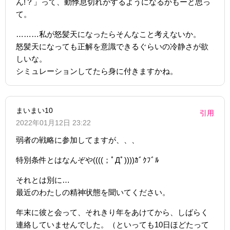
ん!？」って、動悸息切れがするようになるかもーと思っ
て。
………私が怒髪天になったらそんなこと考えないか。
怒髪天になっても正解を意識できるぐらいの冷静さが欲
しいな。
シミュレーションしてたら身に付きますかね。
まいまい10
引用
2022年01月12日 23:22
弱者の戦略に参加してますが、、、
特別条件とはなんぞや((((；ﾟДﾟ))))ｶﾞｸﾌﾞﾙ
それとは別に…
最近のわたしの精神状態を聞いてください。
年末に彼と会って、それきり年をあけてから、しばらく
連絡していませんでした。（といっても10日ほどたって