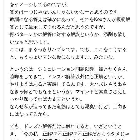
をイメージしてるのですが、
答えは一つじゃないんじゃないかなーと思うのです。
教訓になる答えは確かにあって、それをKouさんが模範解
答として呈示してくれるんだと思うのですが、
何パターンかの解答に対する解説というか、添削も欲し
いなぁと思います。
ここは、まるっきりハズレです。でも、ここをこうする
と、もうちょいマシな形になりますよ、みたいな。
というのは、シミュレーション問題以降、彼とたくさん
喧嘩をしてきて、ドンズバ解答以外にも正解というか、
やりようはあると実感してるんです。大ハズレさえ出さ
なきゃ何とでもなるというか。マインドと素直ささえし
っかり保ってれば大丈夫というか。
なんせ私が辿ってきた道筋はとても泥臭いけど、上向き
にはなってるから。
でも、ドンズバ解答だけに触れてると、いざというと
き、「今の私、正解!？不正解!？不正解だともうダメじゃ