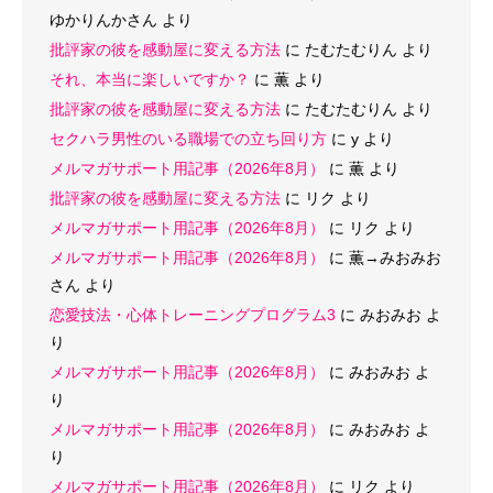
ゆかりんかさん
より
批評家の彼を感動屋に変える方法
に
たむたむりん
より
それ、本当に楽しいですか？
に
薫
より
批評家の彼を感動屋に変える方法
に
たむたむりん
より
セクハラ男性のいる職場での立ち回り方
に
y
より
メルマガサポート用記事（2026年8月）
に
薫
より
批評家の彼を感動屋に変える方法
に
リク
より
メルマガサポート用記事（2026年8月）
に
リク
より
メルマガサポート用記事（2026年8月）
に
薫→みおみお
さん
より
恋愛技法・心体トレーニングプログラム3
に
みおみお
よ
り
メルマガサポート用記事（2026年8月）
に
みおみお
よ
り
メルマガサポート用記事（2026年8月）
に
みおみお
よ
り
メルマガサポート用記事（2026年8月）
に
リク
より