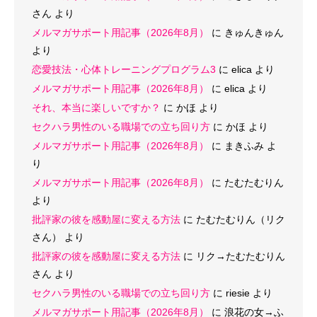
さん
より
メルマガサポート用記事（2026年8月）
に
きゅんきゅん
より
恋愛技法・心体トレーニングプログラム3
に
elica
より
メルマガサポート用記事（2026年8月）
に
elica
より
それ、本当に楽しいですか？
に
かほ
より
セクハラ男性のいる職場での立ち回り方
に
かほ
より
メルマガサポート用記事（2026年8月）
に
まきふみ
よ
り
メルマガサポート用記事（2026年8月）
に
たむたむりん
より
批評家の彼を感動屋に変える方法
に
たむたむりん（リク
さん）
より
批評家の彼を感動屋に変える方法
に
リク→たむたむりん
さん
より
セクハラ男性のいる職場での立ち回り方
に
riesie
より
メルマガサポート用記事（2026年8月）
に
浪花の女→ふ