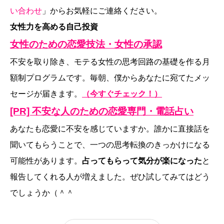
い合わせ
」からお気軽にご連絡ください。
女性力を高める自己投資
女性のための恋愛技法・女性の承認
不安を取り除き、モテる女性の思考回路の基礎を作る月
額制プログラムです。毎朝、僕からあなたに宛てたメッ
セージが届きます。
（今すぐチェック！）
[PR] 不安な人のための恋愛専門・電話占い
あなたも恋愛に不安を感じていますか。誰かに直接話を
聞いてもらうことで、一つの思考転換のきっかけになる
可能性があります。
占ってもらって気分が楽になった
と
報告してくれる人が増えました。ぜひ試してみてはどう
でしょうか（＾＾