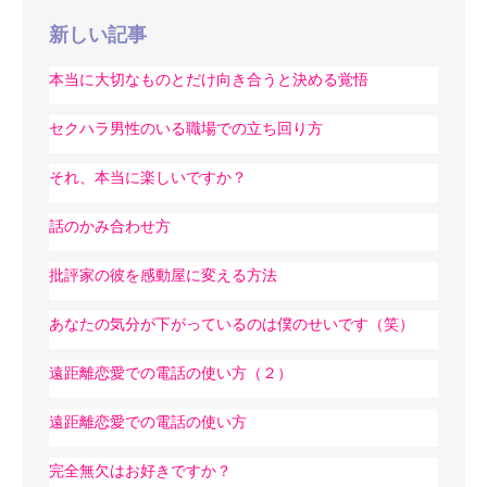
新しい記事
本当に大切なものとだけ向き合うと決める覚悟
セクハラ男性のいる職場での立ち回り方
それ、本当に楽しいですか？
話のかみ合わせ方
批評家の彼を感動屋に変える方法
あなたの気分が下がっているのは僕のせいです（笑）
遠距離恋愛での電話の使い方（２）
遠距離恋愛での電話の使い方
完全無欠はお好きですか？