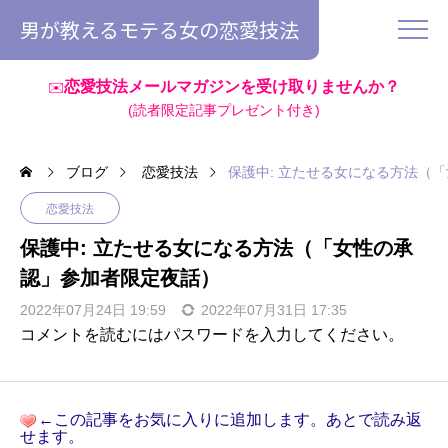
男が教えるモテる女の恋愛技法
恋愛技法メールマガジンを受け取りませんか？
✉️
(読者限定記事プレゼント付き)
ブログ
恋愛技法
保護中: 立たせる女になる方法（
恋愛技法
保護中: 立たせる女になる方法（「女性の承
認」参加者限定夜話）
2022年07月24日 19:59
2022年07月31日 17:35
コメントを読むにはパスワードを入力してください。
←この記事をお気に入りに追加します。あとで読み返
せます。