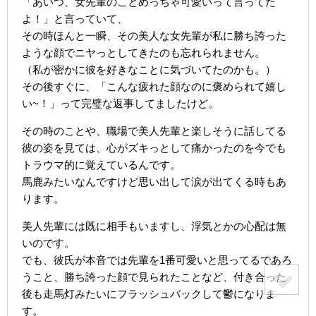
「あいつ、女先輩のことめっちゃ可愛いって言ってた
よ！」と言っていて、
その時ほんと一瞬、その美人な女先輩が私に勝ち誇った
ような顔でニヤっとしてきたのも忘れられません。
（私が密かに彼を好きなことに気づいてたのかも。）
その後すぐに、「こんな疲れた顔なのに褒められて嬉し
い~！」って完璧な返事してましたけど。
その時のことや、職場で美人先輩と楽しそうに話してる
彼の姿を見ては、心がズキっとして痛かったのを今でも
トラウマ的に覚えているんです。
馬鹿みたいなんですけど思い出して涙が出てくる時もあ
ります。
美人先輩には既に相手もいますし、浮気とかの心配は無
いのです。
でも、彼氏が本音では先輩を1番可愛いと思ってるであろ
うこと、勝ち誇った顔で見られたことなど、付き合った
後も走馬灯みたいにフラッシュバックして鬱になりま
す。