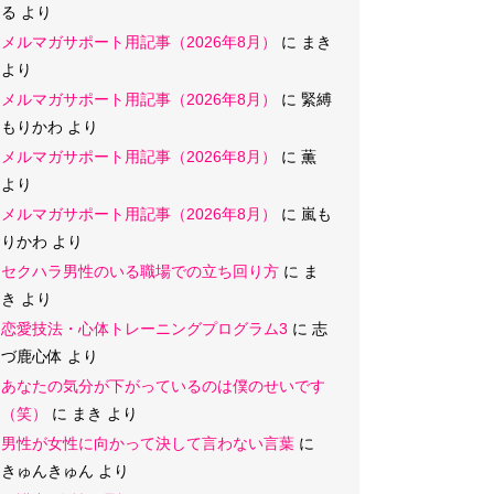
る
より
メルマガサポート用記事（2026年8月）
に
まき
より
メルマガサポート用記事（2026年8月）
に
緊縛
もりかわ
より
メルマガサポート用記事（2026年8月）
に
薫
より
メルマガサポート用記事（2026年8月）
に
嵐も
りかわ
より
セクハラ男性のいる職場での立ち回り方
に
ま
き
より
恋愛技法・心体トレーニングプログラム3
に
志
づ鹿心体
より
あなたの気分が下がっているのは僕のせいです
（笑）
に
まき
より
男性が女性に向かって決して言わない言葉
に
きゅんきゅん
より