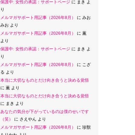
保護中: 女性の承認：サポートページ
に
まき
よ
り
メルマガサポート用記事（2026年8月）
に
みお
みお
より
メルマガサポート用記事（2026年8月）
に
薫
より
保護中: 女性の承認：サポートページ
に
まき
よ
り
メルマガサポート用記事（2026年8月）
に
こざ
る
より
本当に大切なものとだけ向き合うと決める覚悟
に
薫
より
本当に大切なものとだけ向き合うと決める覚悟
に
まき
より
あなたの気分が下がっているのは僕のせいです
（笑）
に
さえやん
より
メルマガサポート用記事（2026年8月）
に
珍獣
もりかわ
より