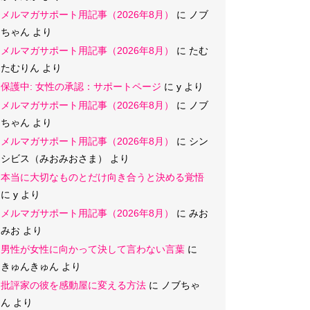
メルマガサポート用記事（2026年8月）
に
ノブ
ちゃん
より
メルマガサポート用記事（2026年8月）
に
たむ
たむりん
より
保護中: 女性の承認：サポートページ
に
y
より
メルマガサポート用記事（2026年8月）
に
ノブ
ちゃん
より
メルマガサポート用記事（2026年8月）
に
シン
シビス（みおみおさま）
より
本当に大切なものとだけ向き合うと決める覚悟
に
y
より
メルマガサポート用記事（2026年8月）
に
みお
みお
より
男性が女性に向かって決して言わない言葉
に
きゅんきゅん
より
批評家の彼を感動屋に変える方法
に
ノブちゃ
ん
より