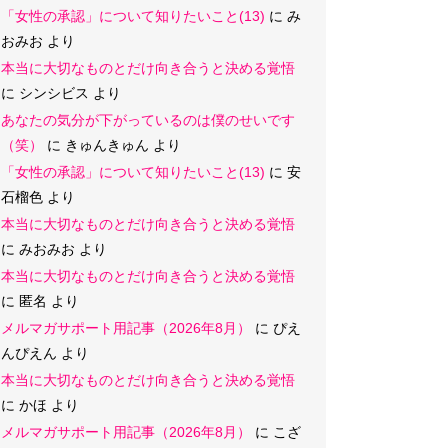
「女性の承認」について知りたいこと(13)
に
み
おみお
より
本当に大切なものとだけ向き合うと決める覚悟
に
シンシビス
より
あなたの気分が下がっているのは僕のせいです
（笑）
に
きゅんきゅん
より
「女性の承認」について知りたいこと(13)
に
安
石榴色
より
本当に大切なものとだけ向き合うと決める覚悟
に
みおみお
より
本当に大切なものとだけ向き合うと決める覚悟
に
匿名
より
メルマガサポート用記事（2026年8月）
に
ぴえ
んぴえん
より
本当に大切なものとだけ向き合うと決める覚悟
に
かほ
より
メルマガサポート用記事（2026年8月）
に
こざ