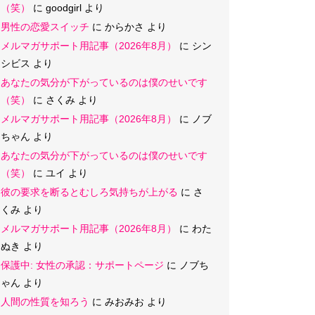
（笑）
に
goodgirl
より
男性の恋愛スイッチ
に
からかさ
より
メルマガサポート用記事（2026年8月）
に
シン
シビス
より
あなたの気分が下がっているのは僕のせいです
（笑）
に
さくみ
より
メルマガサポート用記事（2026年8月）
に
ノブ
ちゃん
より
あなたの気分が下がっているのは僕のせいです
（笑）
に
ユイ
より
彼の要求を断るとむしろ気持ちが上がる
に
さ
くみ
より
メルマガサポート用記事（2026年8月）
に
わた
ぬき
より
保護中: 女性の承認：サポートページ
に
ノブち
ゃん
より
人間の性質を知ろう
に
みおみお
より