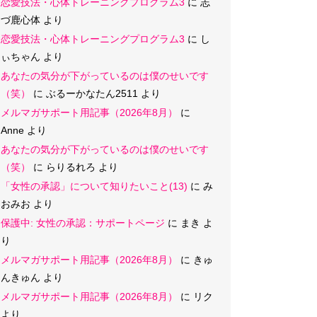
恋愛技法・心体トレーニングプログラム3
に
志
づ鹿心体
より
恋愛技法・心体トレーニングプログラム3
に
し
ぃちゃん
より
あなたの気分が下がっているのは僕のせいです
（笑）
に
ぶるーかなたん2511
より
メルマガサポート用記事（2026年8月）
に
Anne
より
あなたの気分が下がっているのは僕のせいです
（笑）
に
らりるれろ
より
「女性の承認」について知りたいこと(13)
に
み
おみお
より
保護中: 女性の承認：サポートページ
に
まき
よ
り
メルマガサポート用記事（2026年8月）
に
きゅ
んきゅん
より
メルマガサポート用記事（2026年8月）
に
リク
より