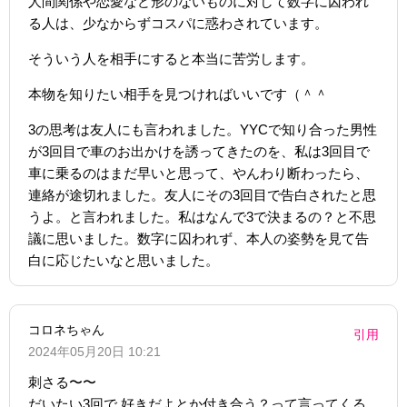
人間関係や恋愛など形のないものに対して数字に囚われ
る人は、少なからずコスパに惑わされています。
そういう人を相手にすると本当に苦労します。
本物を知りたい相手を見つければいいです（＾＾
3の思考は友人にも言われました。YYCで知り合った男性
が3回目で車のお出かけを誘ってきたのを、私は3回目で
車に乗るのはまだ早いと思って、やんわり断わったら、
連絡が途切れました。友人にその3回目で告白されたと思
うよ。と言われました。私はなんで3で決まるの？と不思
議に思いました。数字に囚われず、本人の姿勢を見て告
白に応じたいなと思いました。
コロネちゃん
引用
2024年05月20日 10:21
刺さる〜〜
だいたい3回で 好きだよとか付き合う？って言ってくる