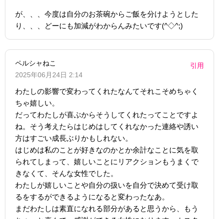
が、、、今度は自分のお茶碗からご飯を分けようとした
り、、、どーにも加減がわからんみたいです(^◇^;)
ペルシャねこ
引用
2025年06月24日 2:14
わたしの影響で変わってくれたなんてそれこそめちゃく
ちゃ嬉しい。
だってわたしが喜ぶからそうしてくれたってことですよ
ね。そう考えたらはじめはしてくれなかった連絡や誘い
方はすごい成長ぶりかもしれない。
はじめは私のことが好きなのかとか余計なことに気を取
られてしまって、嬉しいことにリアクションもうまくで
きなくて、そんな女性でした。
わたしが嬉しいことや自分の扱いを自分で決めて受け取
るをするができるようになると変わったなあ。
まだわたしは素直になれる部分があると思うから、もう