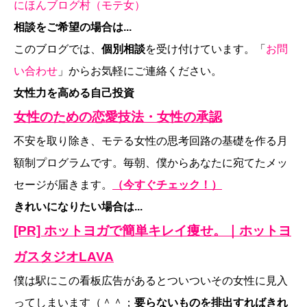
にほんブログ村（モテ女）
相談をご希望の場合は...
このブログでは、
個別相談
を受け付けています。「
お問
い合わせ
」からお気軽にご連絡ください。
女性力を高める自己投資
女性のための恋愛技法・女性の承認
不安を取り除き、モテる女性の思考回路の基礎を作る月
額制プログラムです。毎朝、僕からあなたに宛てたメッ
セージが届きます。
（今すぐチェック！）
きれいになりたい場合は...
[PR] ホットヨガで簡単キレイ痩せ。｜ホットヨ
ガスタジオLAVA
僕は駅にこの看板広告があるとついついその女性に見入
ってしまいます（＾＾；
要らないものを排出すればきれ