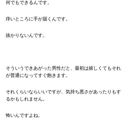
何でもできるんです。
痒いところに手が届くんです。
抜かりないんです。
そういうできあがった男性だと、最初は嬉しくてもそれ
が普通になってすぐ飽きます。
それくらいならいいですが、気持ち悪さがあったりもす
るかもしれません。
怖いんですよね。