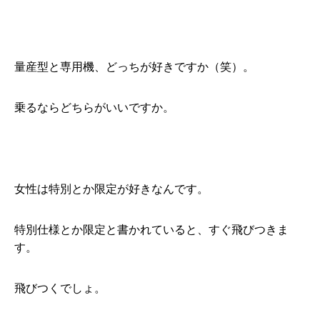
量産型と専用機、どっちが好きですか（笑）。
乗るならどちらがいいですか。
女性は特別とか限定が好きなんです。
特別仕様とか限定と書かれていると、すぐ飛びつきま
す。
飛びつくでしょ。