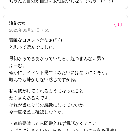
ちゃんと自分が自分を女性扱いしなくっちゃ…(；；)
浪花の女
引用
2025年06月24日 7:59
素敵なコメントだなぁ(*´-`)
と思って読んでました。
最初からできあがっていたら、超つまんない男？
ふーむ。
確かに、イベント発生！みたいにはなりにくそう。
噛んでも味がしない感じですかね。
私も彼がしてくれるようになったこと
たくさんあるんです。
それが当たり前の感覚になってないか
今一度指差し確認しなきゃ。
・連絡要請したら間髪入れず電話がくること
・どこに行きたいか、何をしたいか、いつも私を優先し