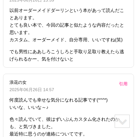
以前オーダーメイドダーリンという本があって読んだこ
とあります。
とても良い本で、今回の記事と似たような内容だったと
思います。
カスタム、オーダーメイド、自分専用、いいですね(笑)
でも男性にああしろこうしろと手取り足取り教えたら逃
げられるかー、気を付けないと
浪花の女
引用
2025年06月26日 14:57
何度読んでも幸せな気分になれる記事です(*^^*)
いいな、いいな～♪
色々読んでいて、彼はずいぶんカスタム化されたのか
も、と気づきました。
最近特に思うのが連絡についてです。