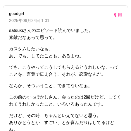
goodgirl
引用
2025年06月24日 1:01
satsukiさんのエピソード読んでいました。
素敵だなぁって思って。
カスタムしたいなぁ。
あ、でも、してたことも、あるよね。
でも、こうやってこうしてもらえるとうれしいな、って
ことを、言葉で伝え合う、それが、恋愛なんだ。
なんか、そついうこと、できてないなぁ。
この前のすっぽかしさん、会ったのは2回だけど、してく
れてうれしかったこと、いろいろあったんです。
だけど、その時、ちゃんといえてないと思う。
ありがとうとか、すごい、とか喜んだりはしてるけど
ね。