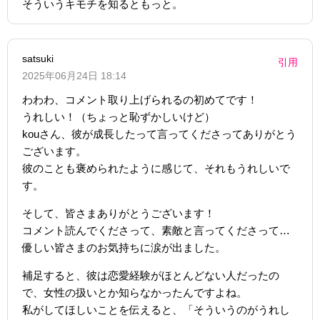
そういうキモチを知るともっと。
satsuki
引用
2025年06月24日 18:14
わわわ、コメント取り上げられるの初めてです！
うれしい！（ちょっと恥ずかしいけど）
kouさん、彼が成長したって言ってくださってありがとう
ございます。
彼のことも褒められたように感じて、それもうれしいで
す。
そして、皆さまありがとうございます！
コメント読んでくださって、素敵と言ってくださって…
優しい皆さまのお気持ちに涙が出ました。
補足すると、彼は恋愛経験がほとんどない人だったの
で、女性の扱いとか知らなかったんですよね。
私がしてほしいことを伝えると、「そういうのがうれし