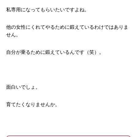
私専用になってもらいたいですよね。
他の女性にくれてやるために鍛えているわけではありま
せん。
自分が乗るために鍛えているんです（笑）。
面白いでしょ。
育てたくなりませんか。