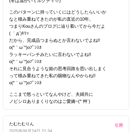
(冬は温かいミルクティ☆)
このパターンに持っていくにはどうしたらいいか
なと積み重ねてきたのが私の直近の10年。
つまりKouさんのブログに辿り着いてから今だよ
( ｀д´)ｷﾘｯ
だから、完成品つまらぬとか言わないでよね!!
o(*｀ω´*)oﾌﾟﾝｽｶ
ラッキーパンチみたいに言わないでよね!!
o(*｀ω´*)oﾌﾟﾝｽｶ
それに見合うような姫の思考回路を思い出しまく
って積み重ねてきた私の賜物なんやからね!!
o(*｀ω´*)oﾌﾟﾝｽｶ
ここまで怒っといてなんやけど、夫婦共に
ノビシロありまくりなのはご愛嬌~(*´艸`)
たむたむりん
引用
2025年06月24日 21:34