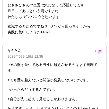
むささびさんの恋愛は気になって応援してます
月日ってあっという間ですよね
わたしも ガンバロウと思います
意識するとだめですねꉂꉂ(ˊᗜˋ*) から回っちゃうから
実践に集中しよう(*•̀ㅂ•́)و✧
なえたん
引用
2025年07月15日 12:35
>その壁を先生である男性に越えさせるのはまず無理で
す。
>でも壁を越えないと関係が発展しないわけです。
>だったらどうするんですか。
>自分が先に超えて見せるしかありません。
そうですよねえ。いますきなひとはジムのトレーナーさ