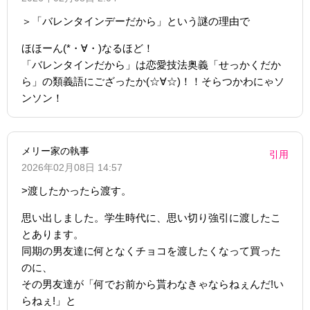
＞「バレンタインデーだから」という謎の理由で
ほほーん(*・∀・)なるほど！
「バレンタインだから」は恋愛技法奥義「せっかくだか
ら」の類義語にござったか(☆∀☆)！！そらつかわにゃソ
ンソン！
メリー家の執事
引用
2026年02月08日 14:57
>渡したかったら渡す。
思い出しました。学生時代に、思い切り強引に渡したこ
とあります。
同期の男友達に何となくチョコを渡したくなって買った
のに、
その男友達が「何でお前から貰わなきゃならねぇんだ!い
らねぇ!」と