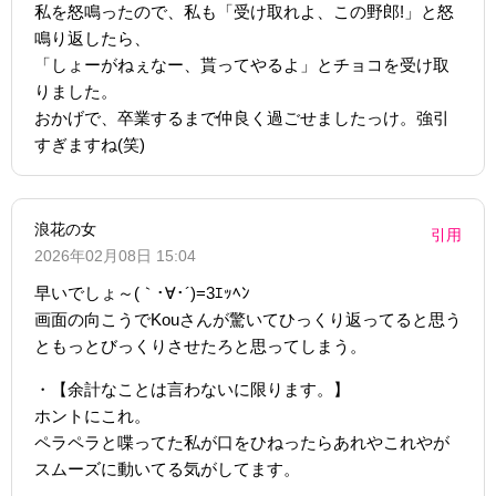
私を怒鳴ったので、私も「受け取れよ、この野郎!」と怒
鳴り返したら、
「しょーがねぇなー、貰ってやるよ」とチョコを受け取
りました。
おかげで、卒業するまで仲良く過ごせましたっけ。強引
すぎますね(笑)
浪花の女
引用
2026年02月08日 15:04
早いでしょ～(｀･∀･´)=3ｴｯﾍﾝ
画面の向こうでKouさんが驚いてひっくり返ってると思う
ともっとびっくりさせたろと思ってしまう。
・【余計なことは言わないに限ります。】
ホントにこれ。
ペラペラと喋ってた私が口をひねったらあれやこれやが
スムーズに動いてる気がしてます。