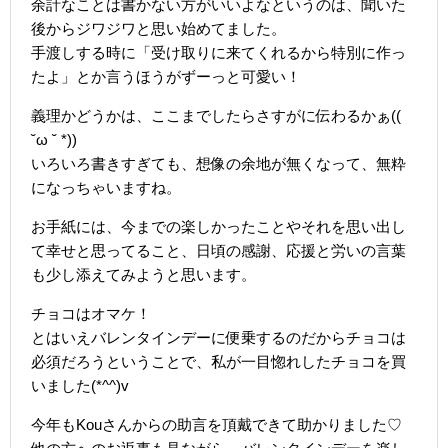
余計なことは書かない方がいいよなというのは、聞いた
後からジワジワと思い始めてました。
手渡しする時に「受け取りに来てくれるから特別に作っ
たよ」とか言うほうがずーっと可愛い！
義理かどうかは、ここまでしたらさすがに伝わるかぁ((
˘ω ˘ *))
いろいろ書きすぎても、想像の余地が無くなって、無粋
になっちゃいますね。
お手紙には、今までの楽しかったことやそれを思い出し
て幸せと思ってること、日頃の感謝、応援と労いの言葉
も少し添えてみようと思います。
チョコはオマケ！
とはいえバレンタインデーに便乗するのだからチョコは
必須だろうということで、私が一目惚れしたチョコを買
いました(*^^)v
今年もKouさんからの助言を頂戴できて助かりました♡