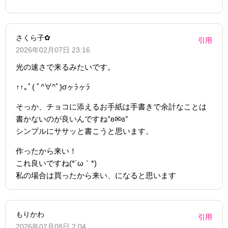
さくら子✿
引用
2026年02月07日 23:16
光の速さで来るみたいです。
↑↑｡ﾟ( ﾟ^∀^ﾟ)σヶﾗヶﾗ
そっか、チョコに添えるお手紙は手書きで余計なことは
書かないのが良いんですね°ʚ✉ɞ°
シンプルにササッと書こうと思います。
作ったから来い！
これ良いですね(*´ω｀*)
私の場合は買ったから来い、になると思います
もりかわ
引用
2026年02月08日 2:04