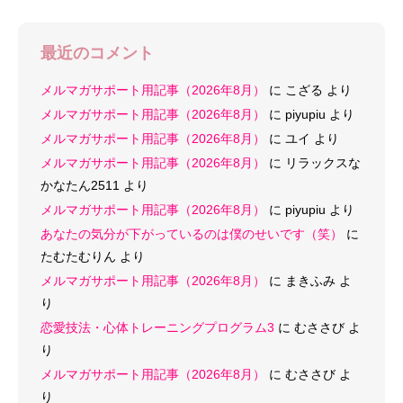
最近のコメント
メルマガサポート用記事（2026年8月）
に
こざる
より
メルマガサポート用記事（2026年8月）
に
piyupiu
より
メルマガサポート用記事（2026年8月）
に
ユイ
より
メルマガサポート用記事（2026年8月）
に
リラックスな
かなたん2511
より
メルマガサポート用記事（2026年8月）
に
piyupiu
より
あなたの気分が下がっているのは僕のせいです（笑）
に
たむたむりん
より
メルマガサポート用記事（2026年8月）
に
まきふみ
よ
り
恋愛技法・心体トレーニングプログラム3
に
むささび
よ
り
メルマガサポート用記事（2026年8月）
に
むささび
よ
り