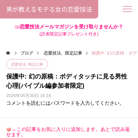
男が教えるモテる女の恋愛技法
恋愛技法メールマガジンを受け取りませんか？
✉️
(読者限定記事プレゼント付き)
ブログ
恋愛技法
限定記事
保護中: 幻の原稿：ボ
恋愛技法
限定記事
保護中: 幻の原稿：ボディタッチに見る男性
心理(バイブル編参加者限定)
2026年05月30日 16:16
コメントを読むにはパスワードを入力してください。
←この記事をお気に入りに追加します。あとで読み返
せます。