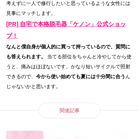
考えずに一人で修行したいと思っているような女性には
見事にマッチします。
[PR] 自宅で本格脱毛器「ケノン」公式ショッ
プ！
なんと僕自身が個人的に買って持っているので、質問に
も答えられます。
当てる部位をちゃんと冷やしてから使
うと、痛みはほぼないです。かなり短いサイクルで照射
できるので、
今から使い始めても夏には十分間に合う
ん
じゃないかと思います。
関連記事