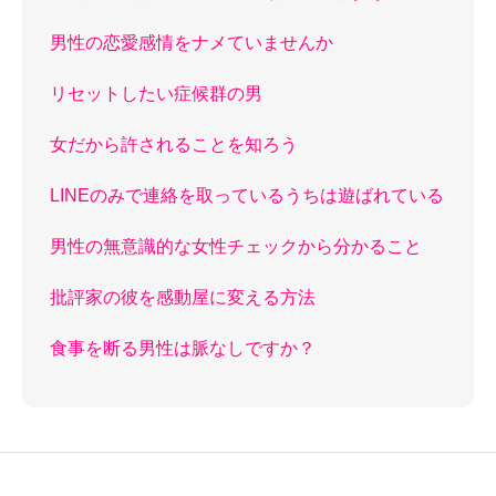
男性の恋愛感情をナメていませんか
リセットしたい症候群の男
女だから許されることを知ろう
LINEのみで連絡を取っているうちは遊ばれている
男性の無意識的な女性チェックから分かること
批評家の彼を感動屋に変える方法
食事を断る男性は脈なしですか？