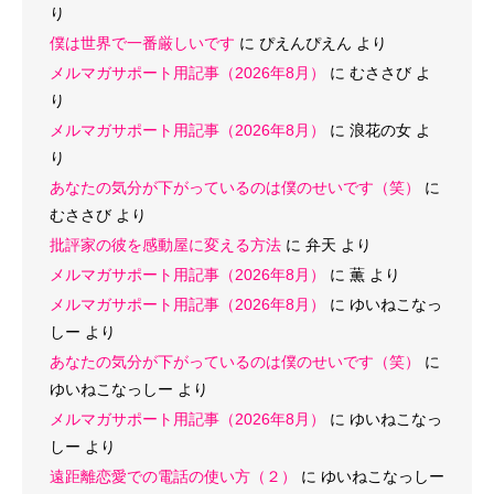
り
僕は世界で一番厳しいです
に
ぴえんぴえん
より
メルマガサポート用記事（2026年8月）
に
むささび
よ
り
メルマガサポート用記事（2026年8月）
に
浪花の女
よ
り
あなたの気分が下がっているのは僕のせいです（笑）
に
むささび
より
批評家の彼を感動屋に変える方法
に
弁天
より
メルマガサポート用記事（2026年8月）
に
薫
より
メルマガサポート用記事（2026年8月）
に
ゆいねこなっ
しー
より
あなたの気分が下がっているのは僕のせいです（笑）
に
ゆいねこなっしー
より
メルマガサポート用記事（2026年8月）
に
ゆいねこなっ
しー
より
遠距離恋愛での電話の使い方（２）
に
ゆいねこなっしー