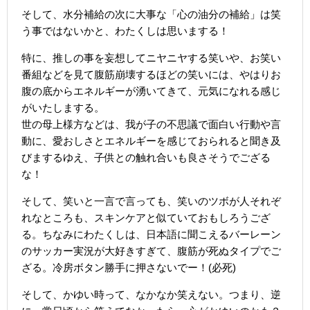
そして、水分補給の次に大事な「心の油分の補給」は笑
う事ではないかと、わたくしは思いまする！
特に、推しの事を妄想してニヤニヤする笑いや、お笑い
番組などを見て腹筋崩壊するほどの笑いには、やはりお
腹の底からエネルギーが湧いてきて、元気になれる感じ
がいたしまする。
世の母上様方などは、我が子の不思議で面白い行動や言
動に、愛おしさとエネルギーを感じておられると聞き及
びまするゆえ、子供との触れ合いも良さそうでござる
な！
そして、笑いと一言で言っても、笑いのツボが人それぞ
れなところも、スキンケアと似ていておもしろうござ
る。ちなみにわたくしは、日本語に聞こえるバーレーン
のサッカー実況が大好きすぎて、腹筋が死ぬタイプでご
ざる。冷房ボタン勝手に押さないでー！(必死)
そして、かゆい時って、なかなか笑えない。つまり、逆