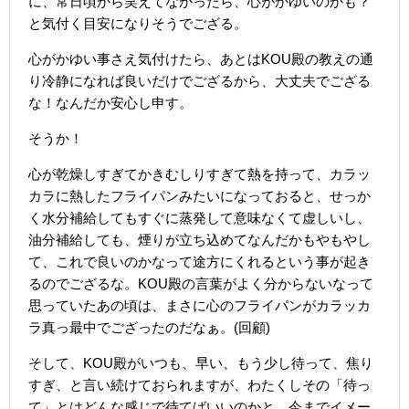
に、常日頃から笑えてなかったら、心がかゆいのかも？
と気付く目安になりそうでござる。
心がかゆい事さえ気付けたら、あとはKOU殿の教えの通
り冷静になれば良いだけでござるから、大丈夫でござる
な！なんだか安心し申す。
そうか！
心が乾燥しすぎてかきむしりすぎて熱を持って、カラッ
カラに熱したフライパンみたいになっておると、せっか
く水分補給してもすぐに蒸発して意味なくて虚しいし、
油分補給しても、煙りが立ち込めてなんだかもやもやし
て、これで良いのかなって途方にくれるという事が起き
るのでござるな。KOU殿の言葉がよく分からないなって
思っていたあの頃は、まさに心のフライパンがカラッカ
ラ真っ最中でござったのだなぁ。(回顧)
そして、KOU殿がいつも、早い、もう少し待って、焦り
すぎ、と言い続けておられますが、わたくしその「待っ
て」とはどんな感じで待てばいいのかと、今までイメー