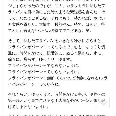
ジしずらかったのですが、この、カラッカラに熱したフ
ライパンを目の前にした時のような緊迫感を含んだ「待
って」なのでござるな。それはもう、待たねば、やばい
と実感を得たり。大惨事一秒前やん。待て、ほんと、待
てとしか言えないレベルの待てでござるな。笑。
そして、熱したフライパンをいきなり冷水にさらすと、
フライパンがパーン！ってなるので、心も、ゆっくり慎
重に、時間をかけて、段階的に、ぬるま湯から、水に、
徐々に、焦らず、ゆっくり。冷ます。
フライパンがパーンってならないように。
フライパンがパーンってならないように。
フライパンがパーン！(面白くないので冷静になれる)フラ
イパンがパーン！っていうね。
それくらい、ゆっくりと、時間をかける事が、冷静への
第一歩という事でござるな！大切な心がパーンと張り裂
けてしまわないように。