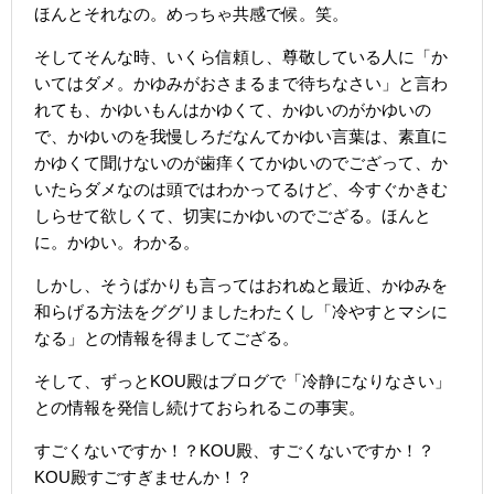
ほんとそれなの。めっちゃ共感で候。笑。
そしてそんな時、いくら信頼し、尊敬している人に「か
いてはダメ。かゆみがおさまるまで待ちなさい」と言わ
れても、かゆいもんはかゆくて、かゆいのがかゆいの
で、かゆいのを我慢しろだなんてかゆい言葉は、素直に
かゆくて聞けないのが歯痒くてかゆいのでござって、か
いたらダメなのは頭ではわかってるけど、今すぐかきむ
しらせて欲しくて、切実にかゆいのでござる。ほんと
に。かゆい。わかる。
しかし、そうばかりも言ってはおれぬと最近、かゆみを
和らげる方法をググリましたわたくし「冷やすとマシに
なる」との情報を得ましてござる。
そして、ずっとKOU殿はブログで「冷静になりなさい」
との情報を発信し続けておられるこの事実。
すごくないですか！？KOU殿、すごくないですか！？
KOU殿すごすぎませんか！？