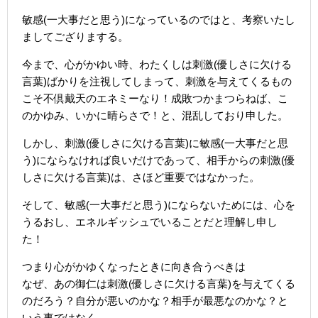
敏感(一大事だと思う)になっているのではと、考察いたし
ましてござりまする。
今まで、心がかゆい時、わたくしは刺激(優しさに欠ける
言葉)ばかりを注視してしまって、刺激を与えてくるもの
こそ不倶戴天のエネミーなり！成敗つかまつらねば、こ
のかゆみ、いかに晴らさで！と、混乱しており申した。
しかし、刺激(優しさに欠ける言葉)に敏感(一大事だと思
う)にならなければ良いだけであって、相手からの刺激(優
しさに欠ける言葉)は、さほど重要ではなかった。
そして、敏感(一大事だと思う)にならないためには、心を
うるおし、エネルギッシュでいることだと理解し申し
た！
つまり心がかゆくなったときに向き合うべきは
なぜ、あの御仁は刺激(優しさに欠ける言葉)を与えてくる
のだろう？自分が悪いのかな？相手が最悪なのかな？と
いう事ではなく、