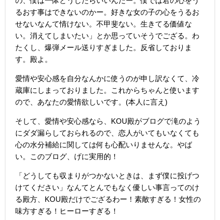
の、僕は一体どうしたらいいんだー。僕では君の心をう
るおす事はできないのかー。好きな女の子の心をうるお
せないなんて情けない。不甲斐ない。生きてる価値な
い。消えてしまいたい」とか思っていそうでござる。わ
たくし、爆弾メール送りすぎました。反省しておりま
す。殿よ。
愛情や安心感を自分なんかに使うのが申し訳なくて、冷
蔵庫にしまっておりました。これからちゃんと使います
ので、あなたの愛情欲しいです。(本人に言え)
そして、愛情や安心感なら、KOU殿がブログで滝のよう
にダダ漏らしておられるので、恋人がいてもいなくても
心の水分補給に関しては何も心配いりませんな。やば
い。このブログ、げに実用的！
「どうしても収まりがつかないときは、まず僕に投げつ
けてください」なんてとんでもなく優しい事言ってのけ
る殿方、KOU殿だけでござるわー！素敵すぎる！女性の
味方すぎる！ヒーローすぎる！