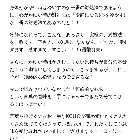
身体がかゆい時は冷やすのが一番の対処法であるよう
に、心がかゆい時の対処法は「冷静になる(心を冷やす)」
が一番の対処法であるのだと！！！
冷静になれって、こんな、あっさり、究極の、対処法
を、教えて、下さる、KOU殿、なんなん、ですか、凄す
ぎます。凄すぎて、すごい！！！(語彙喪失)
さらに、かゆい時はかきむしりたい気持ちが自分の本音
だ！って勘違いしてしまうのでござりまするが、これこ
そが「短絡的な欲求」なのでござるな！
今まで掴みきれていなかった「短絡的な欲求」
という言葉の意味を上手にキャッチできた気分でござ
る！ほっほーい！
言葉を投げるのがお上手なKOU殿が諦めずにたくさんた
くさん投げてくださっているおかげで、わたくしでも意
味を受け取れちゃいましてござりまするー！ほっほー
い！