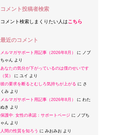
コメント投稿者検索
コメント検索しまくりたい人は
こちら
最近のコメント
メルマガサポート用記事（2026年8月）
に
ノブ
ちゃん
より
あなたの気分が下がっているのは僕のせいです
（笑）
に
ユイ
より
彼の要求を断るとむしろ気持ちが上がる
に
さ
くみ
より
メルマガサポート用記事（2026年8月）
に
わた
ぬき
より
保護中: 女性の承認：サポートページ
に
ノブち
ゃん
より
人間の性質を知ろう
に
みおみお
より