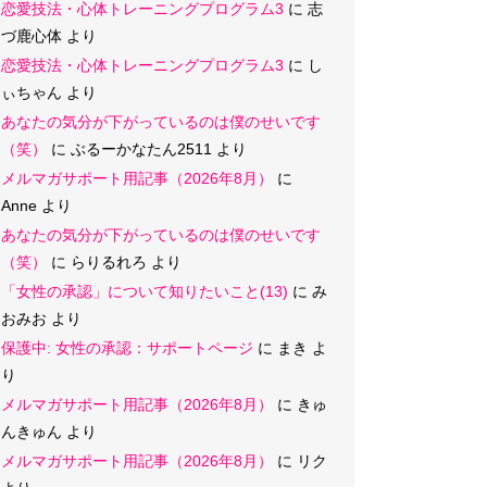
恋愛技法・心体トレーニングプログラム3
に
志
づ鹿心体
より
恋愛技法・心体トレーニングプログラム3
に
し
ぃちゃん
より
あなたの気分が下がっているのは僕のせいです
（笑）
に
ぶるーかなたん2511
より
メルマガサポート用記事（2026年8月）
に
Anne
より
あなたの気分が下がっているのは僕のせいです
（笑）
に
らりるれろ
より
「女性の承認」について知りたいこと(13)
に
み
おみお
より
保護中: 女性の承認：サポートページ
に
まき
よ
り
メルマガサポート用記事（2026年8月）
に
きゅ
んきゅん
より
メルマガサポート用記事（2026年8月）
に
リク