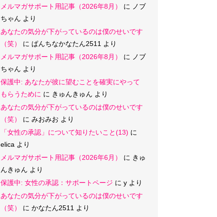
メルマガサポート用記事（2026年8月）
に
ノブ
ちゃん
より
あなたの気分が下がっているのは僕のせいです
（笑）
に
ぱんちなかなたん2511
より
メルマガサポート用記事（2026年8月）
に
ノブ
ちゃん
より
保護中: あなたが彼に望むことを確実にやって
もらうために
に
きゅんきゅん
より
あなたの気分が下がっているのは僕のせいです
（笑）
に
みおみお
より
「女性の承認」について知りたいこと(13)
に
elica
より
メルマガサポート用記事（2026年6月）
に
きゅ
んきゅん
より
保護中: 女性の承認：サポートページ
に
y
より
あなたの気分が下がっているのは僕のせいです
（笑）
に
かなたん2511
より