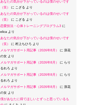
あなたの気分が下がっているのは僕のせいです
（笑）
に
こざる
より
あなたの気分が下がっているのは僕のせいです
（笑）
に
こざる
より
恋愛技法・心体トレーニングプログラム3
に
elica
より
あなたの気分が下がっているのは僕のせいです
（笑）
に
村上ちひろ
より
メルマガサポート用記事（2026年8月）
に
浪花
の女
より
メルマガサポート用記事（2026年8月）
に
らり
るれろ
より
メルマガサポート用記事（2026年8月）
に
らり
るれろ
より
メルマガサポート用記事（2026年8月）
に
浪花
の女
より
僕があなたに得てほしいとずっと思っているも
の
に
さくみ
より