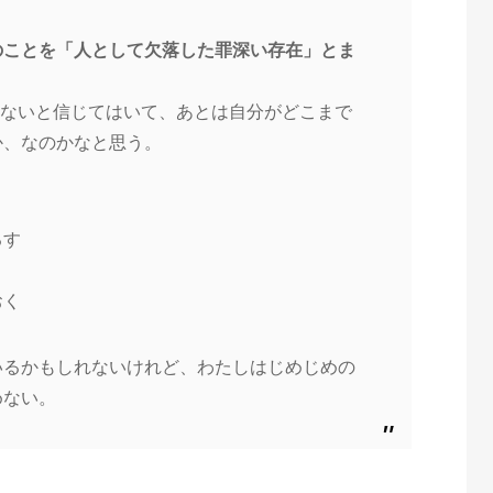
のことを「人として欠落した罪深い存在」とま
はないと信じてはいて、あとは自分がどこまで
か、なのかなと思う。
るす
おく
いるかもしれないけれど、わたしはじめじめの
めない。