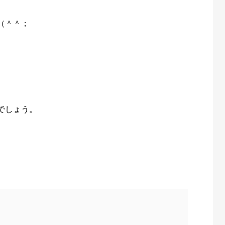
（＾＾；
でしょう。