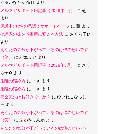
ぐるかなたん2511
より
メルマガサポート用記事（2026年8月）
に
薫
より
保護中: 女性の承認：サポートページ
に
薫
より
批評家の彼を感動屋に変える方法
に
さくら子‪✿
より
あなたの気分が下がっているのは僕のせいです
（笑）
に
パエリア
より
メルマガサポート用記事（2026年8月）
に
さく
ら子‪✿
より
距離の縮め方
に
まき
より
距離の縮め方
に
まき
より
完全無欠はお好きですか？
に
ゆいねこなっし
ー
より
あなたの気分が下がっているのは僕のせいです
（笑）
に
ふゆかりんか
より
あなたの気分が下がっているのは僕のせいです