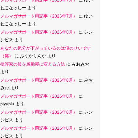
メルマガサポート用記事（2026年7月）
に
ゆい
ねこなっしー
より
メルマガサポート用記事（2026年7月）
に
ゆい
ねこなっしー
より
メルマガサポート用記事（2026年8月）
に
シン
シビス
より
あなたの気分が下がっているのは僕のせいです
（笑）
に
ふゆかりんか
より
批評家の彼を感動屋に変える方法
に
みおみお
より
メルマガサポート用記事（2026年8月）
に
みお
みお
より
メルマガサポート用記事（2026年8月）
に
piyupiu
より
メルマガサポート用記事（2026年8月）
に
シン
シビス
より
メルマガサポート用記事（2026年8月）
に
シン
シビス
より