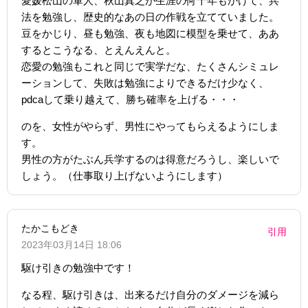
愛媛松山の軍人、秋山真之が生涯の何十年もかけて、兵
法を勉強し、歴史的なあの日の作戦を立てていました。
豆をかじり、昼も勉強、夜も地図に模型を乗せて、ああ
するとこうなる、とえんえんと。
恋愛の勉強もこれと同じで実学だな、たくさんシミュレ
ーションして、失敗は勉強によりできるだけ少なく、
pdcaして乗り越えて、勝ち確率を上げる・・・
のを、女性がやらず、男性にやってもらえるようにしま
す。
男性の方がたぶん兵学するのは得意だろうし、楽しいで
しょう。（仕事取り上げないようにします）
たかこもどき
引用
2023年03月14日 18:06
駆け引きの勉強中です！
なる程、駆け引きは、出来るだけ自分のダメージを減ら