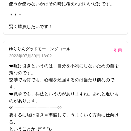
使うか使わないかはその時に考えればいいだけです。
＊＊＊
賢く勝負したいです！
ゆりりんグッドモーニングコール
引用
2023年07月30日 13:02
❤️駆け引きというのは、自分を不利にしないための自衛
策なのです。
交渉でも何でも、心理を勉強するのは当たり前なので
す。
❤️戦争でも、兵法というのがありますね。あれと近いも
のがあります。
୨୧┈┈┈┈┈┈┈┈┈┈୨୧
要するに駆け引き＝準備して、うまくいく方向に仕向け
る、
ということか⸜(*˙꒳˙*)⸝