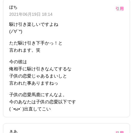
ぽち
引用
2021年06月19日 18:14
駆け引き楽しいですよね
(ﾉ∀`*)
ただ駆け引き下手かっ！と
言われます。笑
今の彼は
俺相手に駆け引きなんてするな
子供の恋愛じゃあるまいしと
言われた事ありますねっ
子供の恋愛馬鹿にすんなよ。
今のあなたは子供の恋愛以下です
( ´•ω•` )出直してこい
きあ
引用