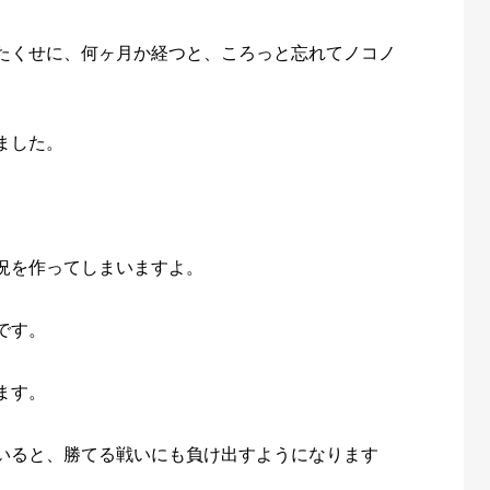
たくせに、何ヶ月か経つと、ころっと忘れてノコノ
ました。
況を作ってしまいますよ。
です。
ます。
いると、勝てる戦いにも負け出すようになります