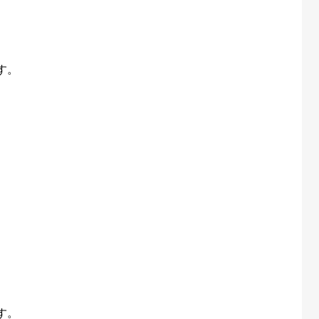
す。
。
す。