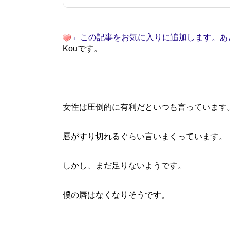
←この記事をお気に入りに追加します。あ
Kouです。
女性は圧倒的に有利だといつも言っています
唇がすり切れるぐらい言いまくっています。
しかし、まだ足りないようです。
僕の唇はなくなりそうです。