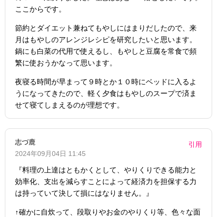
ここからです。
節約とダイエット兼ねてもやしにはまりだしたので、来
月はもやしのアレンジレシピを研究したいと思います。
鍋にも白菜の代用で使えるし、もやしと豆腐を常食で頻
繁に使おうかなって思います。
夜寝る時間が早まって９時とか１０時にベッドに入るよ
うになってきたので、軽く夕食はもやしのスープで済ま
せて寝てしまえるのが理想です。
志づ鹿
引用
2024年09月04日 11:45
『料理の上達はともかくとして、やりくりできる能力と
効率化、支出を減らすことによって経済力を担保する力
は持っていて決して損にはなりません。』
↑確かに自炊って、段取りやお金のやりくり等、色々な面