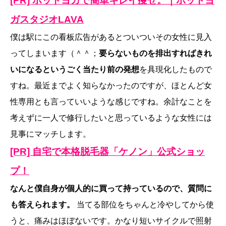
[PR] ホットヨガで簡単キレイ痩せ。｜ホットヨ
ガスタジオLAVA
僕は駅にこの看板広告があるとついついその女性に見入
ってしまいます（＾＾；
要らないものを排出すればきれ
いになるというごく当たり前の発想
を具現化したもので
すね。最近までよく知らなかったのですが、ほとんど女
性専用とも言っていいような感じですね。余計なことを
考えずに一人で修行したいと思っているような女性には
見事にマッチします。
[PR] 自宅で本格脱毛器「ケノン」公式ショッ
プ！
なんと僕自身が個人的に買って持っているので、質問に
も答えられます。
当てる部位をちゃんと冷やしてから使
うと、痛みはほぼないです。かなり短いサイクルで照射