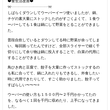
❤️食生活改善❤️
୨୧┈┈┈┈┈┈┈┈┈┈୨୧
しばらくダウンしてウーバーイーツ使いましたが、鍋、
チゲの素大量にストックしたのがすごくよくて、１食ウ
ーバーしても１食は鍋にして野菜をとることができまし
た。
普段自炊しているとダウンしてる時に野菜が余ってしま
い、毎回困ってたんですけど、全部スライサーで細く千
切りにして余り物は鍋に投入することで、白菜の代用に
することができました。
鳥ひき肉と豆腐で、餃子を大量に作ってストックするの
も私に合ってて、鍋に入れたりもできるし、外食したい
時に代用できたりして、すごく助かりました。餃子って
すばらしい〜〜〜⭐️
ウーバーの使い方も１５００円〜２千円かかってたの
を、なるべく１回を千円に収めたり、上手になってきま
した。