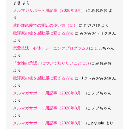
まき
より
メルマガサポート用記事（2026年8月）
に
みおみお
よ
り
遠距離恋愛での電話の使い方（２）
に
むささび
より
批評家の彼を感動屋に変える方法
に
みおみお→リクさん
より
恋愛技法・心体トレーニングプログラム3
に
しぃちゃん
より
「女性の承認」について知りたいこと(13)
に
みおみお
より
批評家の彼を感動屋に変える方法
に
リク→みおみおさん
より
メルマガサポート用記事（2026年8月）
に
ノブちゃん
より
メルマガサポート用記事（2026年8月）
に
ノブちゃん
より
メルマガサポート用記事（2026年8月）
に
piyupiu
より