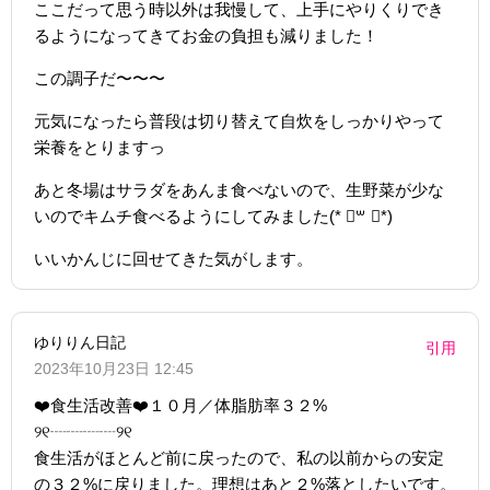
ここだって思う時以外は我慢して、上手にやりくりでき
るようになってきてお金の負担も減りました！
この調子だ〜〜〜
元気になったら普段は切り替えて自炊をしっかりやって
栄養をとりますっ
あと冬場はサラダをあんま食べないので、生野菜が少な
いのでキムチ食べるようにしてみました(* ॑꒳ ॑*)
いいかんじに回せてきた気がします。
ゆりりん日記
引用
2023年10月23日 12:45
❤️食生活改善❤️１０月／体脂肪率３２%
୨୧┈︎┈︎┈︎┈︎୨୧
食生活がほとんど前に戻ったので、私の以前からの安定
の３２%に戻りました。理想はあと２%落としたいです。