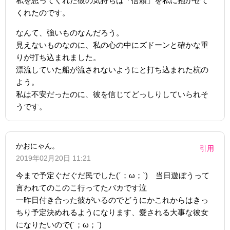
私を思ってくれた彼の気持ちは「信頼」を私に抱かせて
くれたのです。
なんて、強いものなんだろう。
見えないものなのに、私の心の中にズドーンと確かな重
りが打ち込まれました。
漂流していた船が流されないようにと打ち込まれた杭の
よう。
私は不安だったのに、彼を信じてどっしりしていられそ
うです。
かおにゃん。
引用
2019年02月20日 11:21
今まで予定ぐだぐだ民でした(´；ω；`) 当日遊ぼうって
言われてのこのこ行ってたバカです泣
一昨日付き合った彼がいるのでどうにかこれからはきっ
ちり予定決めれるようになります、愛される大事な彼女
になりたいので(´；ω；`)