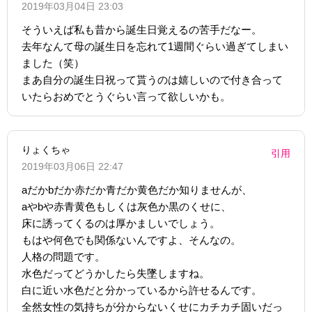
2019年03月04日 23:03
そういえば私も昔から誕生日覚えるの苦手だなー。
去年なんて母の誕生日を忘れて1週間ぐらい過ぎてしまい
ました（笑）
まあ自分の誕生日祝って貰うのは嬉しいので付き合って
いたらおめでとうぐらい言って欲しいかも。
りょくちゃ
引用
2019年03月06日 22:47
aだかbだか赤だか青だか黄色だか知りませんが、
aやbや赤青黄色もしくは灰色か黒のくせに、
床に誘ってくるのは厚かましいでしょう。
もはや何色でも関係ないんですよ、そんなの。
人格の問題です。
水色だってどうかしたら失墜しますね。
白に近い水色だと分かっているから許せるんです。
全然女性の気持ちが分からないくせにカチカチ固いだっ