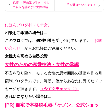
保護中: 死ぬ気で生き、決し
手を繋ぎたいんです！
て自立を諦めない女性の話
（メルマガ読者限定記事）
にほんブログ村（モテ女）
相談をご希望の場合は...
このブログでは、
個別相談
を受け付けています。「
お問
い合わせ
」からお気軽にご連絡ください。
女性力を高める自己投資
女性のための恋愛技法・女性の承認
不安を取り除き、モテる女性の思考回路の基礎を作る月
額制プログラムです。毎朝、僕からあなたに宛てたメッ
セージが届きます。
（今すぐチェック！）
きれいになりたい場合は...
[PR] 自宅で本格脱毛器「ケノン」公式ショッ