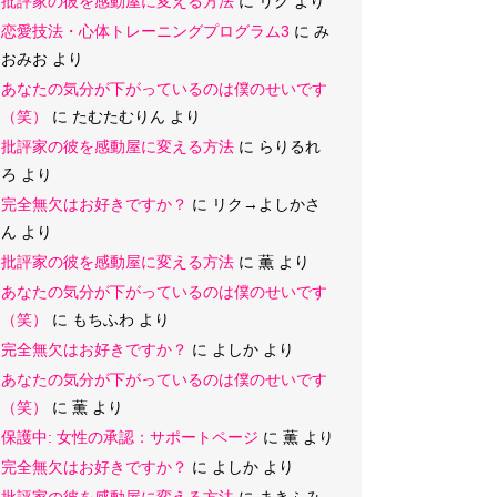
批評家の彼を感動屋に変える方法
に
リク
より
恋愛技法・心体トレーニングプログラム3
に
み
おみお
より
あなたの気分が下がっているのは僕のせいです
（笑）
に
たむたむりん
より
批評家の彼を感動屋に変える方法
に
らりるれ
ろ
より
完全無欠はお好きですか？
に
リク→よしかさ
ん
より
批評家の彼を感動屋に変える方法
に
薫
より
あなたの気分が下がっているのは僕のせいです
（笑）
に
もちふわ
より
完全無欠はお好きですか？
に
よしか
より
あなたの気分が下がっているのは僕のせいです
（笑）
に
薫
より
保護中: 女性の承認：サポートページ
に
薫
より
完全無欠はお好きですか？
に
よしか
より