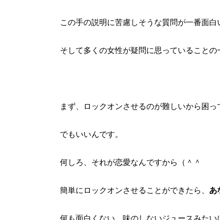
この手の説明に苦慮しそうな質問が一番面白
そして多くの女性が疑問に思っていることの
まず、ロックオンさせるのが難しいから困っ
でもいいんです。
何しろ、それが恋愛なんですから（＾＾
簡単にロックオンさせることができたら、
あ
何も面白くない、味のしないジュースみたい