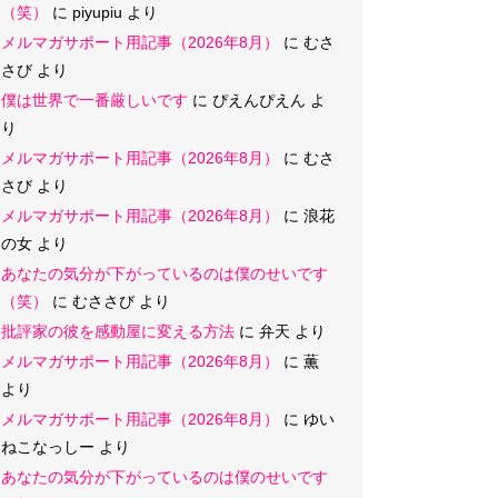
（笑）
に
piyupiu
より
メルマガサポート用記事（2026年8月）
に
むさ
さび
より
僕は世界で一番厳しいです
に
ぴえんぴえん
よ
り
メルマガサポート用記事（2026年8月）
に
むさ
さび
より
メルマガサポート用記事（2026年8月）
に
浪花
の女
より
あなたの気分が下がっているのは僕のせいです
（笑）
に
むささび
より
批評家の彼を感動屋に変える方法
に
弁天
より
メルマガサポート用記事（2026年8月）
に
薫
より
メルマガサポート用記事（2026年8月）
に
ゆい
ねこなっしー
より
あなたの気分が下がっているのは僕のせいです