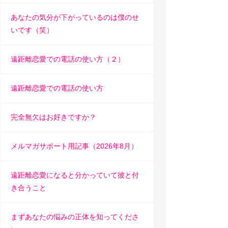
あなたの気分が下がっているのは僕のせ
いです（笑）
遠距離恋愛での電話の使い方（２）
遠距離恋愛での電話の使い方
完全無欠はお好きですか？
メルマガサポート用記事（2026年8月）
遠距離恋愛になると分かっていて彼と付
き合うこと
まずあなたの悩みの正体を知ってくださ