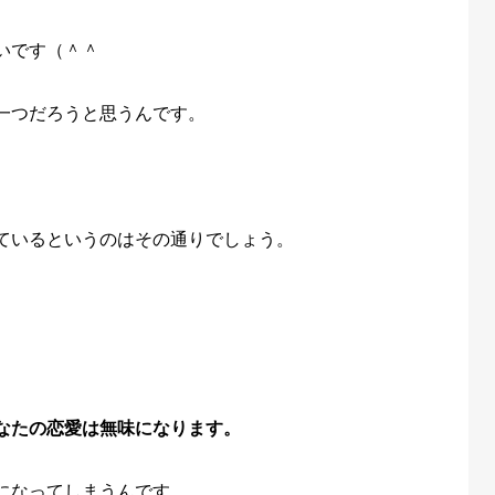
いです（＾＾
一つだろうと思うんです。
ているというのはその通りでしょう。
なたの恋愛は無味になります。
になってしまうんです。