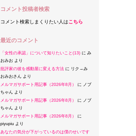
コメント投稿者検索
コメント検索しまくりたい人は
こちら
最近のコメント
「女性の承認」について知りたいこと(13)
に
み
おみお
より
批評家の彼を感動屋に変える方法
に
リク→み
おみおさん
より
メルマガサポート用記事（2026年8月）
に
ノブ
ちゃん
より
メルマガサポート用記事（2026年8月）
に
ノブ
ちゃん
より
メルマガサポート用記事（2026年8月）
に
piyupiu
より
あなたの気分が下がっているのは僕のせいです