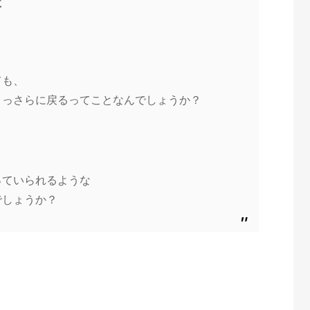
に
？
ても、
まっさらに戻るってことなん
でしょうか？
っていられるような
でしょうか？