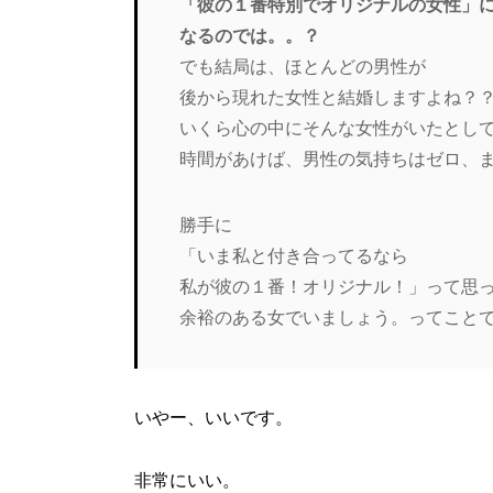
「彼の１番特別でオリジナルの女性」
なるのでは。。？
でも結局は、ほとんどの男性が
後から現れた女性と結婚しますよね？
いくら心の中にそんな女性がいたとし
時間があけば、男性の気持ちはゼロ、
勝手に
「いま私と付き合ってるなら
私が彼の１番！オリジナル！」って思
余裕のある女でいましょう。ってこと
いやー、いいです。
非常にいい。