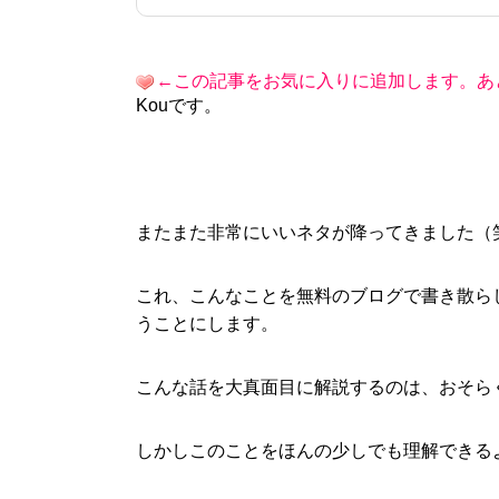
←この記事をお気に入りに追加します。あ
Kouです。
またまた非常にいいネタが降ってきました（
これ、こんなことを無料のブログで書き散ら
うことにします。
こんな話を大真面目に解説するのは、おそら
しかしこのことをほんの少しでも理解できる