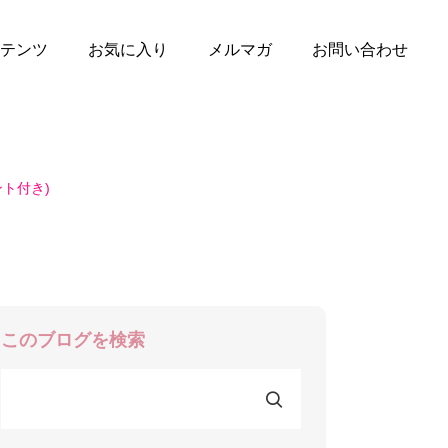
テンツ
お気に入り
メルマガ
お問い合わせ
ト付き)
このブログを検索