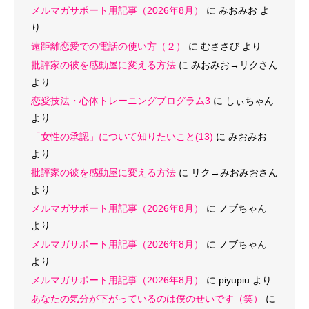
メルマガサポート用記事（2026年8月）
に
みおみお
よ
り
遠距離恋愛での電話の使い方（２）
に
むささび
より
批評家の彼を感動屋に変える方法
に
みおみお→リクさん
より
恋愛技法・心体トレーニングプログラム3
に
しぃちゃん
より
「女性の承認」について知りたいこと(13)
に
みおみお
より
批評家の彼を感動屋に変える方法
に
リク→みおみおさん
より
メルマガサポート用記事（2026年8月）
に
ノブちゃん
より
メルマガサポート用記事（2026年8月）
に
ノブちゃん
より
メルマガサポート用記事（2026年8月）
に
piyupiu
より
あなたの気分が下がっているのは僕のせいです（笑）
に